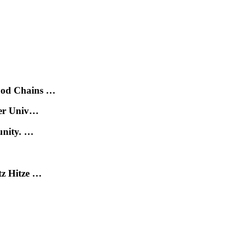
ood Chains …
der Univ…
unity. …
tz Hitze …