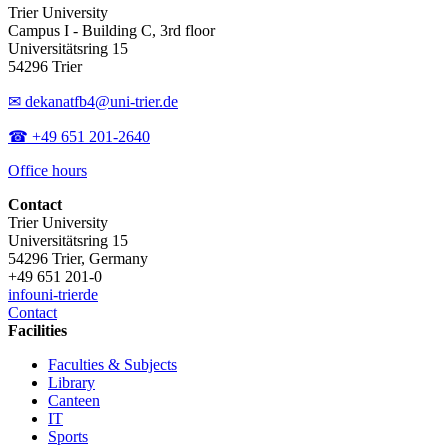
Trier University
Campus I - Building C, 3rd floor
Universitätsring 15
54296 Trier
✉ dekanatfb4@uni-trier.de
☎ +49 651 201-2640
Office hours
Contact
Trier University
Universitätsring 15
54296 Trier, Germany
+49 651 201-0
info
uni-trier
de
Contact
Facilities
Faculties & Subjects
Library
Canteen
IT
Sports