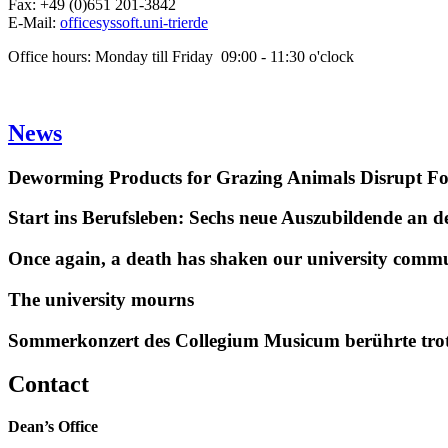
Fax: +49 (0)651 201-3842
E-Mail:
office
syssoft.uni-trier
de
Office hours: Monday till Friday 09:00 - 11:30 o'clock
News
Deworming Products for Grazing Animals Disrupt F
Start ins Berufsleben: Sechs neue Auszubildende an 
Once again, a death has shaken our university comm
The university mourns
Sommerkonzert des Collegium Musicum berührte tro
Contact
Dean’s Office