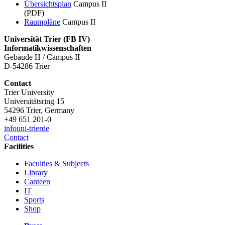
Übersichtsplan
Campus II
(PDF)
Raumpläne
Campus II
Universität Trier (
FB IV)
Informatikwissenschaften
Gebäude H / Campus II
D-54286 Trier
Contact
Trier University
Universitätsring 15
54296 Trier, Germany
+49 651 201-0
info
uni-trier
de
Contact
Facilities
Faculties & Subjects
Library
Canteen
IT
Sports
Shop