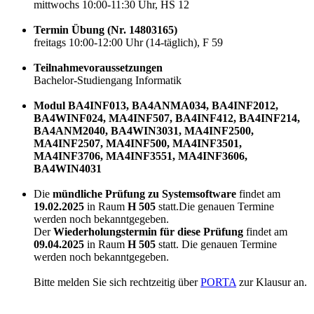
mittwochs 10:00-11:30 Uhr, HS 12
Termin Übung (Nr. 14803165)
freitags 10:00-12:00 Uhr (14-täglich), F 59
Teilnahmevoraussetzungen
Bachelor-Studiengang Informatik
Modul BA4INF013, BA4ANMA034, BA4INF2012,
BA4WINF024, MA4INF507, BA4INF412, BA4INF214,
BA4ANM2040, BA4WIN3031, MA4INF2500,
MA4INF2507, MA4INF500, MA4INF3501,
MA4INF3706, MA4INF3551, MA4INF3606,
BA4WIN4031
Die
mündliche Prüfung zu Systemsoftware
findet am
19.02.2025
in Raum
H 505
statt.Die genauen Termine
werden noch bekanntgegeben.
Der
Wiederholungstermin für diese Prüfung
findet am
09.04.2025
in Raum
H 505
statt. Die genauen Termine
werden noch bekanntgegeben.
Bitte melden Sie sich rechtzeitig über
PORTA
zur Klausur an.