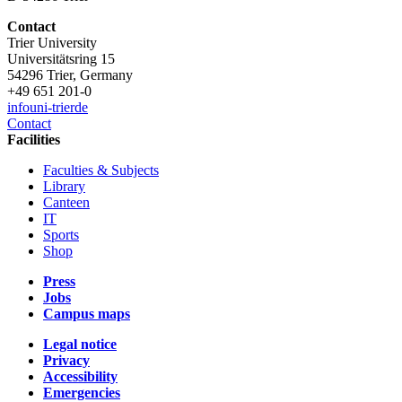
Contact
Trier University
Universitätsring 15
54296 Trier, Germany
+49 651 201-0
info
uni-trier
de
Contact
Facilities
Faculties & Subjects
Library
Canteen
IT
Sports
Shop
Press
Jobs
Campus maps
Legal notice
Privacy
Accessibility
Emergencies