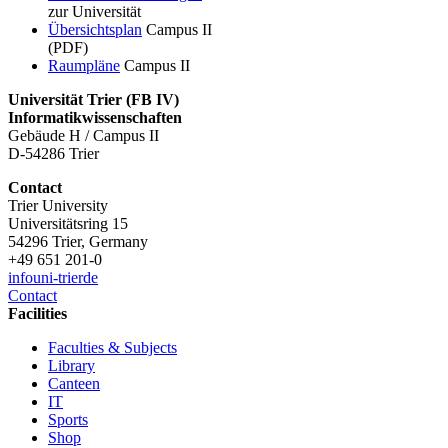
zur Universität
Übersichtsplan
Campus II
(PDF)
Raumpläne
Campus II
Universität Trier (
FB IV)
Informatikwissenschaften
Gebäude H / Campus II
D-54286 Trier
Contact
Trier University
Universitätsring 15
54296 Trier, Germany
+49 651 201-0
info
uni-trier
de
Contact
Facilities
Faculties & Subjects
Library
Canteen
IT
Sports
Shop