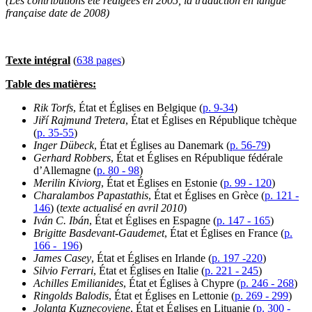
(Les contributions été rédigées en 2005, la traduction en langue
française date de 2008)
Texte intégral
(
638 pages
)
Table des matières:
Rik Torfs
, État et Églises en Belgique (
p. 9-34
)
Jiří Rajmund Tretera
, État et Églises en République tchèque
(
p. 35-55
)
Inger Dübeck
, État et Églises au Danemark (
p. 56-79
)
Gerhard Robbers
, État et Églises en République fédérale
d’Allemagne (
p. 80 - 98
)
Merilin Kiviorg
, État et Églises en Estonie (
p. 99 - 120
)
Charalambos Papastathis
, État et Églises en Grèce (
p. 121 -
146
) (
texte actualisé en avril 2010
)
Iván C. Ibán
, État et Églises en Espagne (
p. 147 - 165
)
Brigitte Basdevant‑Gaudemet
, État et Églises en France (
p.
166 - 196
)
James Casey
, État et Églises en Irlande (
p. 197 -220
)
Silvio Ferrari
, État et Églises en Italie (
p. 221 - 245
)
Achilles Emilianides
, État et Églises à Chypre (
p. 246 - 268
)
Ringolds Balodis
, État et Églises en Lettonie (
p. 269 - 299
)
Jolanta Kuznecoviene
, État et Églises en Lituanie (
p. 300 -