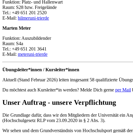
Funktion: Platz- und Hallenwart
Raum: S28 bzw. Freigelände
Tel.: +49 651 201 2520
E-Mail:
hilmer
uni-trier
de
Marten Meter
Funktion: Auszubildender
Raum: S4a
Tel.: +49 651 201 3641
E-Mail:
meter
uni-trier
de
Übungsleiter*innen / Kursleiter*innen
Aktuell (Stand Februar 2026) leiten insgesamt 58 qualifizierte Übun
Du möchtest auch Kursleiter*in werden? Melde Dich gerne
per Mail
b
Unser Auftrag - unsere Verpflichtung
Die Grundlage dafür, dass wir den Mitgliedern der Universität ein An
(Hochschulgesetz RLP vom 23.09.2020 in § 2 Abs. 3).
Wir sehen und dem Grundverständnis von Hochschulsport gemäß der 