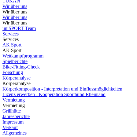
TUKAN
Wir über uns
Wir über uns
Wir über uns
Wir über uns
uniSPORT-Team
Services
Services
AK Sport
AK Sport
Wettkampfprogramm
Spielberichte
Bike-Fitting-Check
Forschung
Körperanalyse
Körperanalyse
Körperkomposition - Interpretation und Einflussmöglichkeiten
Lizenz erwerben - Kooperation Sportbund Rheinland
Vermietung
Vermietung
Grillhütte
Jahresberichte
Impressum
Verkauf
Allgemeines