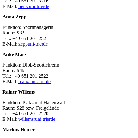
Tel.: +49 651 201 3216
E-Mail:
heibc
uni-trier
de
Anna Zepp
Funktion: Sportmanagerin
Raum: S32
Tel.: +49 651 201 2521
E-Mail:
zepp
uni-trier
de
Anke Marx
Funktion: Dipl.-Sportlehrerin
Raum: S4b
Tel.: +49 651 201 2522
E-Mail:
marxa
uni-trier
de
Rainer Willems
Funktion: Platz- und Hallenwart
Raum: S28 bzw. Freigelände
Tel.: +49 651 201 2520
E-Mail:
willemsr
uni-trier
de
Markus Hilmer