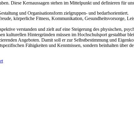
haben. Diese Kernaussagen stehen im Mittelpunkt und definieren für u
staltung und Organisationsform zielgruppen- und bedarfsorientiert.
eude, körperliche Fitness, Kommunikation, Gesundheitsvorsorge, Leistu
spektive verstanden und zielt auf eine Steigerung des physischen, psy
hen kulturellen Hintergründen müssen im Hochschulsport gestaltbar ble
fizierenden Angeboten. Damit soll er zur Selbstbestimmung und Eigenk
rtspezifischen Fähigkeiten und Kenntnissen, sondern beinhalten über d
rt