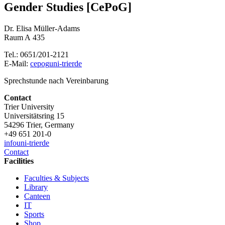
Gender Studies [CePoG]
Dr. Elisa Müller-Adams
Raum A 435
Tel.: 0651/201-2121
E-Mail:
cepog
uni-trier
de
Sprechstunde nach Vereinbarung
Contact
Trier University
Universitätsring 15
54296 Trier, Germany
+49 651 201-0
info
uni-trier
de
Contact
Facilities
Faculties & Subjects
Library
Canteen
IT
Sports
Shop