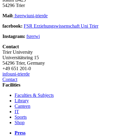
54296 Trier
Mail:
fsrerwi
uni-trier
de
facebook:
FSR Erziehungswissenschaft Uni Trier
Instagram:
fsrerwi
Contact
Trier University
Universitätsring 15
54296 Trier, Germany
+49 651 201-0
info
uni-trier
de
Contact
Facilities
Faculties & Subjects
Library
Canteen
IT
Sports
Shop
Press