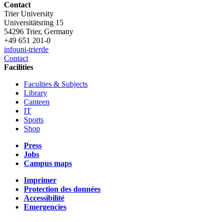
Contact
Trier University
Universitätsring 15
54296 Trier, Germany
+49 651 201-0
info
uni-trier
de
Contact
Facilities
Faculties & Subjects
Library
Canteen
IT
Sports
Shop
Press
Jobs
Campus maps
Imprimer
Protection des données
Accessibilité
Emergencies