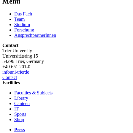
Menü
Das Fach
Team
Studium
Forschung
AnsprechpartnerInnen
Contact
Trier University
Universitätsring 15
54296 Trier, Germany
+49 651 201-0
info
uni-trier
de
Contact
Facilities
Faculties & Subjects
Library
Canteen
IT
Sports
Shop
Press