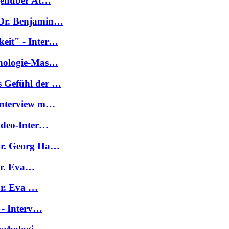
egenüber At…
 Dr. Benjamin…
eit" - Inter…
chologie-Mas…
s Gefühl der …
 Interview m…
ideo-Inter…
Dr. Georg Ha…
 Dr. Eva…
Dr. Eva …
 - Interv…