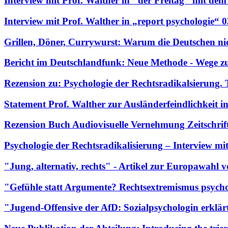
Interview mit Prof. Walther in "der Freitag" mit dem
Interview mit Prof. Walther in „report psychologie“
Grillen, Döner, Currywurst: Warum die Deutschen n
Bericht im Deutschlandfunk: Neue Methode - Wege z
Rezension zu: Psychologie der Rechtsradikalsierung
Statement Prof. Walther zur Ausländerfeindlichkeit 
Rezension Buch Audiovisuelle Vernehmung Zeitschrif
Psychologie der Rechtsradikalisierung – Interview m
"Jung, alternativ, rechts" - Artikel zur Europawahl
"Gefühle statt Argumente? Rechtsextremismus psych
"Jugend-Offensive der AfD: Sozialpsychologin erklär