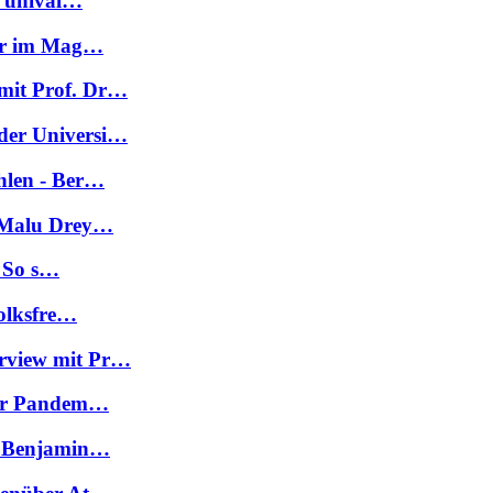
r unival…
her im Mag…
mit Prof. Dr…
der Universi…
hlen - Ber…
d Malu Drey…
: So s…
Volksfre…
rview mit Pr…
 der Pandem…
r. Benjamin…