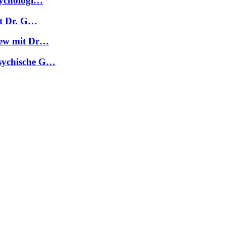
sychologi…
it Dr. G…
view mit Dr…
Psychische G…