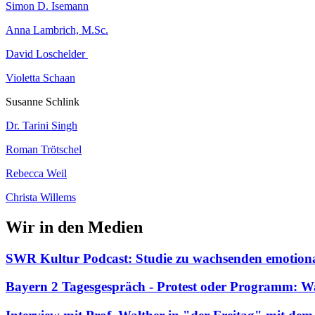
Simon D. Isemann
Anna Lambrich, M.Sc.
David Loschelder
Violetta Schaan
Susanne Schlink
Dr. Tarini Singh
Roman Trötschel
Rebecca Weil
Christa Willems
Wir in den Medien
SWR Kultur Podcast: Studie zu wachsenden emotio
Bayern 2 Tagesgespräch - Protest oder Programm: 