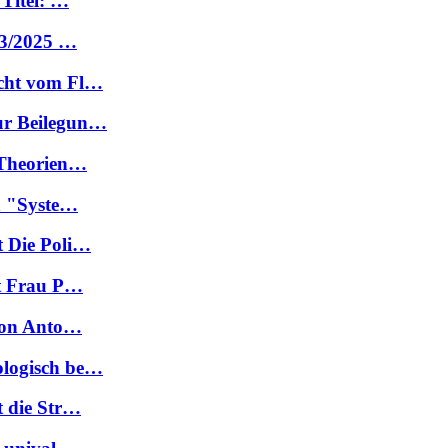
 Titel: …
 03/2025 …
icht vom Fl…
ur Beilegun…
. Theorien…
in "Syste…
t Die Poli…
it Frau P…
 von Anto…
ologisch be…
t die Str…