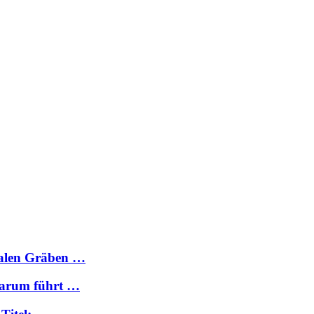
nalen Gräben …
Warum führt …