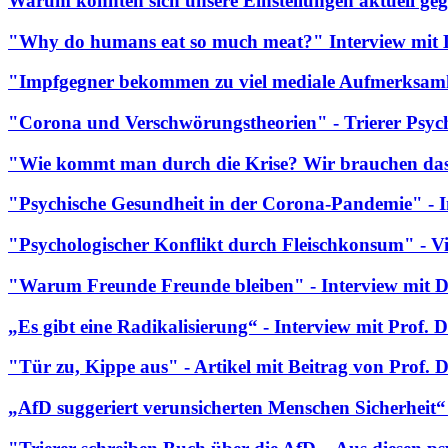
Warum könnten sich unsere Einstellungen aktuell g
"Why do humans eat so much meat?" Interview mit
"Impfgegner bekommen zu viel mediale Aufmerksamk
"Corona und Verschwörungstheorien" - Trierer Psy
"Wie kommt man durch die Krise? Wir brauchen da
"Psychische Gesundheit in der Corona-Pandemie" -
"Psychologischer Konflikt durch Fleischkonsum" - V
"Warum Freunde Freunde bleiben" - Interview mit 
„Es gibt eine Radikalisierung“ - Interview mit Prof.
"Tür zu, Kippe aus" - Artikel mit Beitrag von Prof. 
„AfD suggeriert verunsicherten Menschen Sicherheit“