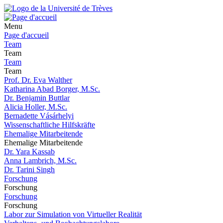
Menu
Page d'accueil
Team
Team
Team
Team
Prof. Dr. Eva Walther
Katharina Abad Borger, M.Sc.
Dr. Benjamin Buttlar
Alicia Holler, M.Sc.
Bernadette Vásárhelyi
Wissenschaftliche Hilfskräfte
Ehemalige Mitarbeitende
Ehemalige Mitarbeitende
Dr. Yara Kassab
Anna Lambrich, M.Sc.
Dr. Tarini Singh
Forschung
Forschung
Forschung
Forschung
Labor zur Simulation von Virtueller Realität