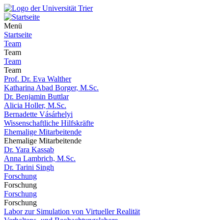
Menü
Startseite
Team
Team
Team
Team
Prof. Dr. Eva Walther
Katharina Abad Borger, M.Sc.
Dr. Benjamin Buttlar
Alicia Holler, M.Sc.
Bernadette Vásárhelyi
Wissenschaftliche Hilfskräfte
Ehemalige Mitarbeitende
Ehemalige Mitarbeitende
Dr. Yara Kassab
Anna Lambrich, M.Sc.
Dr. Tarini Singh
Forschung
Forschung
Forschung
Forschung
Labor zur Simulation von Virtueller Realität