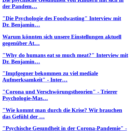
der Pandem…
"Die Psychologie des Foodwasting" Interview mit
Dr. Benjamin…
Warum könnten sich unsere Einstellungen aktuell
gegenüber At…
"Why do humans eat so much meat?" Interview mit
Dr. Benjamin…
"Impfgegner bekommen zu viel mediale
Aufmerksamkeit" - Inter…
"Corona und Verschwörungstheorien" - Trierer
Psychologie-Mas…
"Wie kommt man durch die Krise? Wir brauchen
das Gefühl der …
"Psychische Gesundheit in der Corona-Pandemie" -