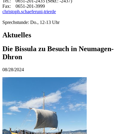
Tel.: 0651-201-2435 (Sekr.: -2437)
Fax: 0651-201-3999
christoph.schaefer
uni-trier
de
Sprechstunde: Do., 12-13 Uhr
Aktuelles
Die Bissula zu Besuch in Neumagen-
Dhron
08/28/2024