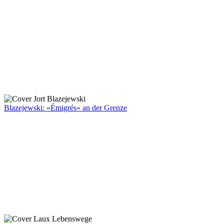
Blazejewski: »Émigrés« an der Grenze