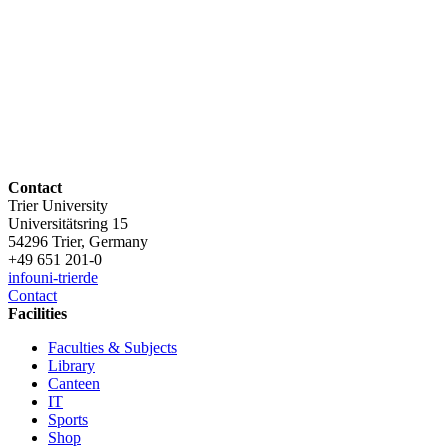
Contact
Trier University
Universitätsring 15
54296 Trier, Germany
+49 651 201-0
info
uni-trier
de
Contact
Facilities
Faculties & Subjects
Library
Canteen
IT
Sports
Shop