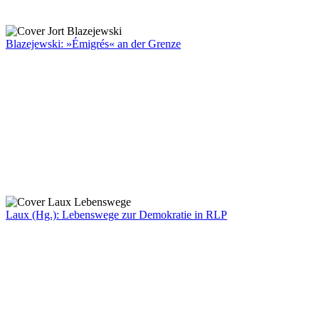
Blazejewski: »Émigrés« an der Grenze
Laux (Hg.): Lebenswege zur Demokratie in RLP