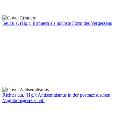
Seul u.a. (Hg.): Erinnern als höchste Form des Vergessens
Richter u.a. (Hg.): Antisemitismus in der postnazistischen
Migrationsgesellschaft