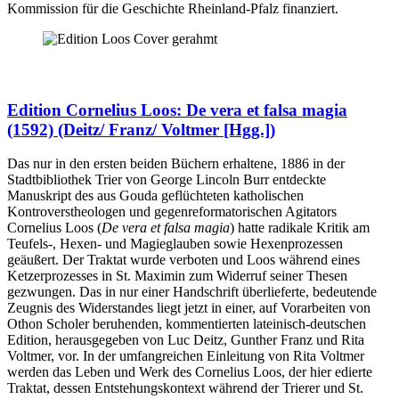
Kommission für die Geschichte Rheinland-Pfalz finanziert.
Edition Cornelius Loos: De vera et falsa magia
(1592) (Deitz/ Franz/ Voltmer [Hgg.])
Das nur in den ersten beiden Büchern erhaltene, 1886 in der
Stadtbibliothek Trier von George Lincoln Burr entdeckte
Manuskript des aus Gouda geflüchteten katholischen
Kontroverstheologen und gegenreformatorischen Agitators
Cornelius Loos (
De vera et falsa magia
) hatte radikale Kritik am
Teufels-, Hexen- und Magieglauben sowie Hexenprozessen
geäußert. Der Traktat wurde verboten und Loos während eines
Ketzerprozesses in St. Maximin zum Widerruf seiner Thesen
gezwungen. Das in nur einer Handschrift überlieferte, bedeutende
Zeugnis des Widerstandes liegt jetzt in einer, auf Vorarbeiten von
Othon Scholer beruhenden, kommentierten lateinisch-deutschen
Edition, herausgegeben von Luc Deitz, Gunther Franz und Rita
Voltmer, vor. In der umfangreichen Einleitung von Rita Voltmer
werden das Leben und Werk des Cornelius Loos, der hier edierte
Traktat, dessen Entstehungskontext während der Trierer und St.