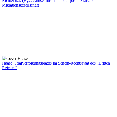
Richter u.a. (Hg.): Antisemitismus in der postnazistischen
Migrationsgesellschaft
Haase: Strafverfolgungspraxis im Schein-Rechtsstaat des „Dritten
Reiches“