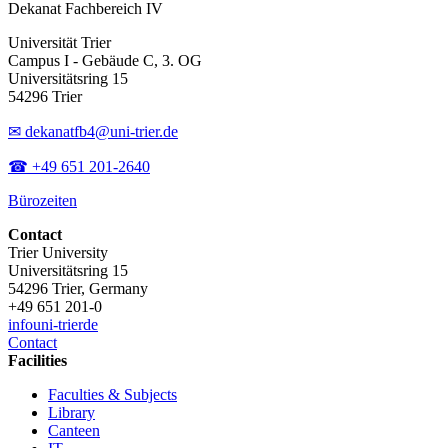
Dekanat Fachbereich IV
Universität Trier
Campus I - Gebäude C, 3. OG
Universitätsring 15
54296 Trier
✉ dekanatfb4@uni-trier.de
☎ +49 651 201-2640
Bürozeiten
Contact
Trier University
Universitätsring 15
54296 Trier, Germany
+49 651 201-0
info
uni-trier
de
Contact
Facilities
Faculties & Subjects
Library
Canteen