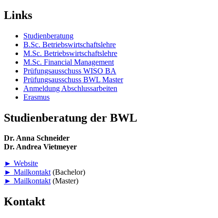
Links
Studienberatung
B.Sc. Betriebswirtschaftslehre
M.Sc. Betriebswirtschaftslehre
M.Sc. Financial Management
Prüfungsausschuss WISO BA
Prüfungsausschuss BWL Master
Anmeldung Abschlussarbeiten
Erasmus
Studienberatung der BWL
Dr. Anna Schneider
Dr. Andrea Vietmeyer
► Website
► Mailkontakt
(Bachelor)
► Mailkontakt
(Master)
Kontakt