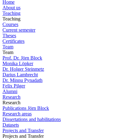
Home
About us
Teaching
Teaching
Courses
Current semester
Theses
Certificates
Team
Team
Prof. Dr. Jörn Block
Monika Löpker
Dr. Holger Steinmetz
Darius Lambrecht
Dr. Minnu Pynadath
Felix Pilger
Alumni
Research
Research
Publications Jörn Block
Research areas
Dissertations and habilitations
Datasets
Projects and Transfer
Projects and Transfer