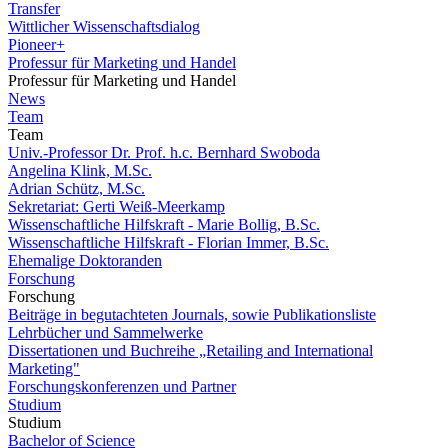
Transfer
Wittlicher Wissenschaftsdialog
Pioneer+
Professur für Marketing und Handel
Professur für Marketing und Handel
News
Team
Team
Univ.-Professor Dr. Prof. h.c. Bernhard Swoboda
Angelina Klink, M.Sc.
Adrian Schütz, M.Sc.
Sekretariat: Gerti Weiß-Meerkamp
Wissenschaftliche Hilfskraft - Marie Bollig, B.Sc.
Wissenschaftliche Hilfskraft - Florian Immer, B.Sc.
Ehemalige Doktoranden
Forschung
Forschung
Beiträge in begutachteten Journals, sowie Publikationsliste
Lehrbücher und Sammelwerke
Dissertationen und Buchreihe „Retailing and International
Marketing"
Forschungskonferenzen und Partner
Studium
Studium
Bachelor of Science