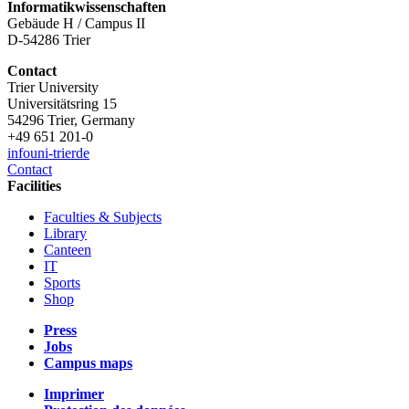
Informatikwissenschaften
Gebäude H / Campus II
D-54286 Trier
Contact
Trier University
Universitätsring 15
54296 Trier, Germany
+49 651 201-0
info
uni-trier
de
Contact
Facilities
Faculties & Subjects
Library
Canteen
IT
Sports
Shop
Press
Jobs
Campus maps
Imprimer