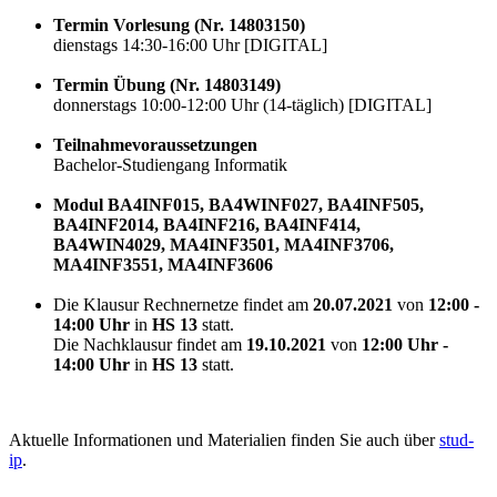
Termin Vorlesung (Nr. 14803150)
dienstags 14:30-16:00 Uhr [DIGITAL]
Termin Übung (Nr. 14803149)
donnerstags 10:00-12:00 Uhr (14-täglich) [DIGITAL]
Teilnahmevoraussetzungen
Bachelor-Studiengang Informatik
Modul BA4INF015, BA4WINF027, BA4INF505,
BA4INF2014, BA4INF216, BA4INF414,
BA4WIN4029, MA4INF3501, MA4INF3706,
MA4INF3551, MA4INF3606
Die Klausur Rechnernetze findet am
20.07.2021
von
12:00 -
14:00 Uhr
in
HS 13
statt.
Die Nachklausur findet am
19.10.2021
von
12:00 Uhr -
14:00 Uhr
in
HS 13
statt.
Aktuelle Informationen und Materialien finden Sie auch über
stud-
ip
.