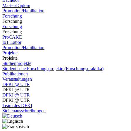
Bachelor
Master/Diplom
Promotion/Habilitation
Forschung
Forschung
Forschung
Forschung
ProCAKE
IoT-Labor
Promotion/Habilitation
Projekte
Projekte
Studienprojekte
Studentische Forschungsprojekte (Forschungspraktika)
Publikationen
Veranstaltungen
DFKI @ UTR
DFKI @ UTR
DFKI @ UTR
DFKI @ UTR
Team des DFKI
Stellenausschreibungen