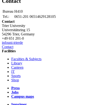
Contact
Bureau
H410
Tel.:
0651-201 06514629128105
Contact
Trier University
Universitätsring 15
54296 Trier, Germany
+49 651 201-0
info
uni-trier
de
Contact
Facilities
Faculties & Subjects
Library
Canteen
IT
Sports
Shop
Press
Jobs
Campus maps
Imprimer