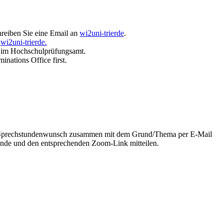
hreiben Sie eine Email an
wi2
uni-trier
de
.
o
wi2
uni-trier
de.
n im Hochschulprüfungsamt.
inations Office first.
ren Sprechstundenwunsch zusammen mit dem Grund/Thema per E-Mail
tunde und den entsprechenden Zoom-Link mitteilen.