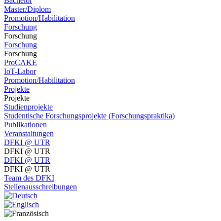
Bachelor
Master/Diplom
Promotion/Habilitation
Forschung
Forschung
Forschung
Forschung
ProCAKE
IoT-Labor
Promotion/Habilitation
Projekte
Projekte
Studienprojekte
Studentische Forschungsprojekte (Forschungspraktika)
Publikationen
Veranstaltungen
DFKI @ UTR
DFKI @ UTR
DFKI @ UTR
DFKI @ UTR
Team des DFKI
Stellenausschreibungen