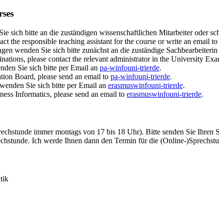
rses
e sich bitte an die zuständigen wissenschaftlichen Mitarbeiter oder sc
ct the responsible teaching assistant for the course or write an email t
en wenden Sie sich bitte zunächst an die zuständige Sachbearbeiteri
nations, please contact the relevant administrator in the University Exam
nden Sie sich bitte per Email an
pa-winfo
uni-trier
de
.
ation Board, please send an email to
pa-winfo
uni-trier
de
.
wenden Sie sich bitte per Email an
erasmuswinfo
uni-trier
de
.
ness Informatics, please send an email to
erasmuswinfo
uni-trier
de
.
Sprechstunde immer montags von 17 bis 18 Uhr). Bitte senden Sie Ih
echstunde. Ich werde Ihnen dann den Termin für die (Online-)Sprechs
tik