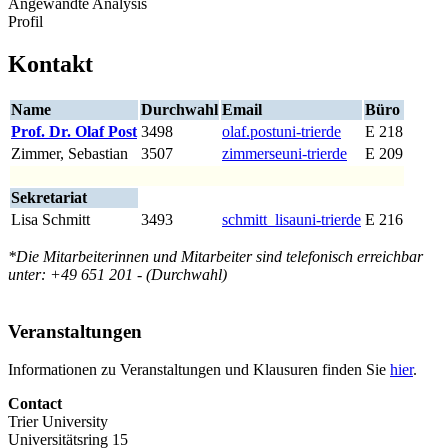
Angewandte Analysis
Profil
Kontakt
Name
Durchwahl
Email
Büro
Prof. Dr. Olaf Post
3498
olaf.post
uni-trier
de
E 218
Zimmer, Sebastian
3507
zimmerse
uni-trier
de
E 209
Sekretariat
Lisa Schmitt
3493
schmitt_lisa
uni-trier
de
E 216
*Die Mitarbeiterinnen und Mitarbeiter sind telefonisch erreichbar
unter: +49 651 201 - (Durchwahl)
Veranstaltungen
Informationen zu Veranstaltungen und Klausuren finden Sie
hier
.
Contact
Trier University
Universitätsring 15