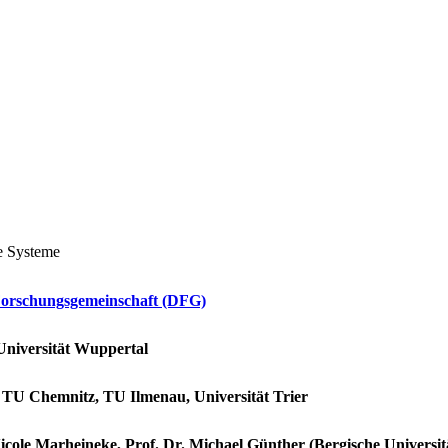
e Systeme
Forschungsgemeinschaft (DFG)
Universität Wuppertal
 TU Chemnitz, TU Ilmenau, Universität Trier
Nicole Marheineke, Prof. Dr. Michael Günther (Bergische Universi