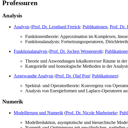
Professuren
Analysis
Analysis
(
Prof. Dr. Leonhard Frerick
:
Publikationen
,
Prof. Dr. 
Funktionentheorie: Approximation im Komplexen, line
Funktionalanalysis: Fortsetzungsoperatoren, Dirichletrei
Funktionalanalysis
(
Prof. Dr. Jochen Wengenroth
:
Publikatione
Theorie und Anwendungen lokalkonvexer Räume in der D
Kategorielle und homologische Methoden in der Analysi
Angewandte Analysis
(
Prof. Dr. Olaf Post
:
Publikationen
)
Spektral- und Operatortheorie: Konvergenz von Operato
Analysis von Energieformen und Laplace-Operatoren auf
Numerik
Modellierung und Numerik
(
Prof. Dr. Nicole Marheineke
:
Publ
Modellreduktion, asymptotische und hierarchische Model
Numerik und Optimierung mit gewöhnlichen, partiellen u