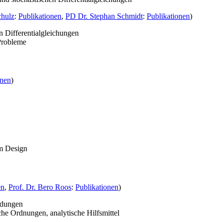
chulz
:
Publikationen
,
PD Dr. Stephan Schmidt
:
Publikationen
)
 Differentialgleichungen
Probleme
onen
)
m Design
en
,
Prof. Dr. Bero Roos
:
Publikationen
)
endungen
che Ordnungen, analytische Hilfsmittel