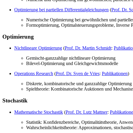
Optimierung bei partiellen Differentialgleichungen
(
Prof. Dr. S
Numerische Optimierung bei gewöhnlichen und partiellen
Formoptimierung, Optimalsteuerungsprobleme, Inverse 
Optimierung
Nichtlineare Optimierung
(
Prof. Dr. Martin Schmidt
:
Publikati
Gemischt-ganzzahlige nichtlineare Optimierung
Bilevel-Optimierung und Gleichgewichtsmodelle
Operations Research
(
Prof. Dr. Sven de Vries
:
Publikationen
)
Diskrete, kombinatorische und ganzzahlige Optimierung
Spieltheorie: Kombinatorische Auktionen und Mechanis
Stochastik
Mathematische Stochastik
(
Prof. Dr. Lutz Mattner
:
Publikation
Statistik: Konfidenzbereiche, Optimalitätstheorie, Anw
Wahrscheinlichkeitstheorie: Approximationen, stochastis