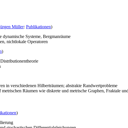
Jürgen Müller
:
Publikationen
)
are dynamische Systeme, Bergmanräume
hen, nichtlokale Operatoren
n
)
istributionentheorie
s
ren in verschiedenen Hilberträumen; abstrakte Randwertprobleme
 metrischen Räumen wie diskrete und metrische Graphen, Fraktale und
ikationen
)
lierung
nd stochastischen Differentialgleichungen