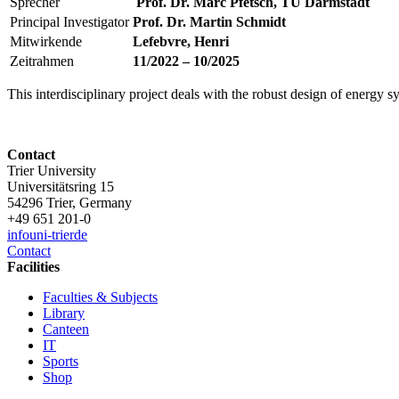
Sprecher
Prof. Dr. Marc Pfetsch, TU Darmstadt
Principal Investigator
Prof. Dr. Martin Schmidt
Mitwirkende
Lefebvre, Henri
Zeitrahmen
11/2022 – 10/2025
This interdisciplinary project deals with the robust design of energy sy
Contact
Trier University
Universitätsring 15
54296 Trier, Germany
+49 651 201-0
info
uni-trier
de
Contact
Facilities
Faculties & Subjects
Library
Canteen
IT
Sports
Shop