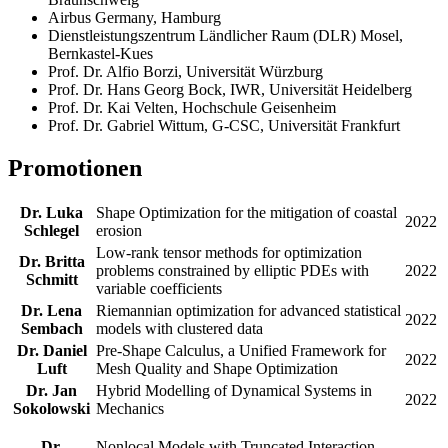
Airbus Germany, Hamburg
Dienstleistungszentrum Ländlicher Raum (DLR) Mosel,
Bernkastel-Kues
Prof. Dr. Alfio Borzi, Universität Würzburg
Prof. Dr. Hans Georg Bock, IWR, Universität Heidelberg
Prof. Dr. Kai Velten, Hochschule Geisenheim
Prof. Dr. Gabriel Wittum, G-CSC, Universität Frankfurt
Promotionen
Dr. Luka
Shape Optimization for the mitigation of coastal
2022
Schlegel
erosion
Low-rank tensor methods for optimization
Dr. Britta
problems constrained by elliptic PDEs with
2022
Schmitt
variable coefficients
Dr. Lena
Riemannian optimization for advanced statistical
2022
Sembach
models with clustered data
Dr. Daniel
Pre-Shape Calculus, a Unified Framework for
2022
Luft
Mesh Quality and Shape Optimization
Dr. Jan
Hybrid Modelling of Dynamical Systems in
2022
Sokolowski
Mechanics
Dr.
Nonlocal Models with Truncated Interaction