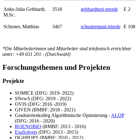
Anke-Julia Gebhardt,
3518
gebhardt
uni-trier
de
E 2
M.Sc.
Schuster, Matthias
3467
schusterm
uni-trier
de
E 108
*Die Mitarbeiterinnen und Mitarbeiter sind telefonisch erreichbar
unter: +49 651 201 - (Durchwahl)
Forschungsthemen und Projekten
Projekte
SOMICE (DFG: 2019- 2022)
SNewS (DFG: 2019 - 2022)
OVIS (DFG: 2016 -2019)
GIVEN (BMBF: 2018 - 2021)
Graduiertenkolleg Algorithmische Optimierung -
ALOP
(DFG: 2016 - 2020)
ROENOBIO
(BMBF: 2013 - 2016)
ExaSolvers
(DFG: 2013 - 2015)
DGHPOPT (BMBF: 2010 - 2012)