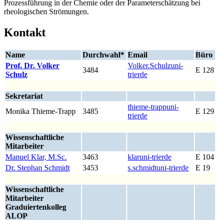
Prozessführung in der Chemie oder der Parameterschätzung bei
rheologischen Strömungen.
Kontakt
Name
Durchwahl*
Email
Büro
Prof. Dr. Volker
Volker.Schulz
uni-
3484
E 128
Schulz
trier
de
Sekretariat
thieme-trapp
uni-
Monika Thieme-Trapp
3485
E 129
trier
de
Wissenschaftliche
Mitarbeiter
Manuel Klar, M.Sc.
3463
klar
uni-trier
de
E 104
Dr. Stephan Schmidt
3453
s.schmidt
uni-trier
de
E 19
Wissenschaftliche
Mitarbeiter
Graduiertenkolleg
ALOP