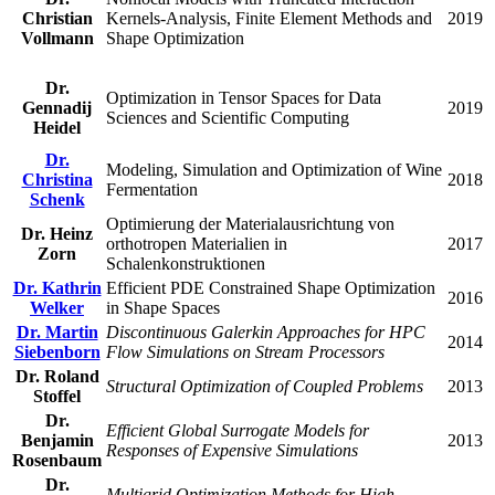
Christian
Kernels-Analysis, Finite Element Methods and
2019
Vollmann
Shape Optimization
Dr.
Optimization in Tensor Spaces for Data
Gennadij
2019
Sciences and Scientific Computing
Heidel
Dr.
Modeling, Simulation and Optimization of Wine
Christina
2018
Fermentation
Schenk
Optimierung der Materialausrichtung von
Dr. Heinz
orthotropen Materialien in
2017
Zorn
Schalenkonstruktionen
Dr. Kathrin
Efficient PDE Constrained Shape Optimization
2016
Welker
in Shape Spaces
Dr. Martin
Discontinuous Galerkin Approaches for HPC
2014
Siebenborn
Flow Simulations on Stream Processors
Dr. Roland
Structural Optimization of Coupled Problems
2013
Stoffel
Dr.
Efficient Global Surrogate Models for
Benjamin
2013
Responses of Expensive Simulations
Rosenbaum
Dr.
Multigrid Optimization Methods for High