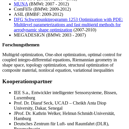
MUNA
(BMWi: 2007 - 2012)
ComFliTe (BMWi: 2009-2012)
ASIL (BMBF: 2009-2012)
DFG Schwerpunktprogramm 1253 Optimization with PDE:
Multilevel parameterizations and fast multigrid methods for
aerodynamic shape optimization
(2007-2010)
MEGADESIGN (BMWi: 2003 - 2007)
Forschungsthemen
Multigrid optimization, One-shot optimization, optimal control for
coupled integro-differential equations, Riemannian geometry in
shape space, topology optimization, structural optimization of
composite material, nonlocal equation, variational inequalities
Kooperationspartner
IEE S.a., Entwickler intelligenter Sensorsysteme, Bissen,
Luxemburg
Prof. Dr. Diaraf Seck, UCAD – Cheikh Anta Diop
University, Dakar, Senegal
JProf. Dr. Kathrin Welker, Helmut-Schmidt-Universität,
Hamburg
Deutsches Zentrum für Luft- und Raumfahrt (DLR),
Braunschweig