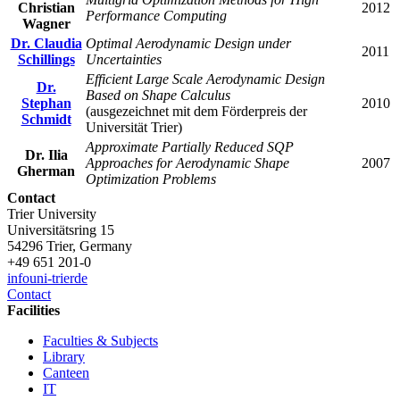
Christian
2012
Performance Computing
Wagner
Dr. Claudia
Optimal Aerodynamic Design under
2011
Schillings
Uncertainties
Efficient Large Scale Aerodynamic Design
Dr.
Based on Shape Calculus
Stephan
2010
(ausgezeichnet mit dem Förderpreis der
Schmidt
Universität Trier)
Approximate Partially Reduced SQP
Dr. Ilia
Approaches for Aerodynamic Shape
2007
Gherman
Optimization
Problems
Contact
Trier University
Universitätsring 15
54296 Trier, Germany
+49 651 201-0
info
uni-trier
de
Contact
Facilities
Faculties & Subjects
Library
Canteen
IT