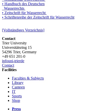
• Handbuch des Deutschen
Wasserrechts
• Zeitschrift für Wasserrecht
• Schriftenreihe der Zeitschrift für Wasserrecht
[Vollständiges Verzeichnis]
Contact
Trier University
Universitätsring 15
54296 Trier, Germany
+49 651 201-0
info
uni-trier
de
Contact
Facilities
Faculties & Subjects
Library
Canteen
IT
Sports
Shop
Press