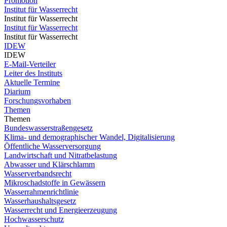
Promotion
Institut für Wasserrecht
Institut für Wasserrecht
Institut für Wasserrecht
Institut für Wasserrecht
IDEW
IDEW
E-Mail-Verteiler
Leiter des Instituts
Aktuelle Termine
Diarium
Forschungsvorhaben
Themen
Themen
Bundeswasserstraßengesetz
Klima- und demographischer Wandel, Digitalisierung
Öffentliche Wasserversorgung
Landwirtschaft und Nitratbelastung
Abwasser und Klärschlamm
Wasserverbandsrecht
Mikroschadstoffe in Gewässern
Wasserrahmenrichtlinie
Wasserhaushaltsgesetz
Wasserrecht und Energieerzeugung
Hochwasserschutz