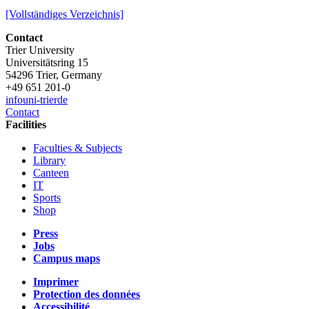
[Vollständiges Verzeichnis]
Contact
Trier University
Universitätsring 15
54296 Trier, Germany
+49 651 201-0
info
uni-trier
de
Contact
Facilities
Faculties & Subjects
Library
Canteen
IT
Sports
Shop
Press
Jobs
Campus maps
Imprimer
Protection des données
Accessibilité