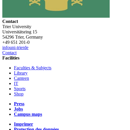
Contact
Trier University
Universitätsring 15
54296 Trier, Germany
+49 651 201-0
info
uni-trier
de
Contact
Facilities
Faculties & Subjects
Library
Canteen
IT
Sports
Shop
Press
Jobs
Campus maps
Imprimer
Protection des données