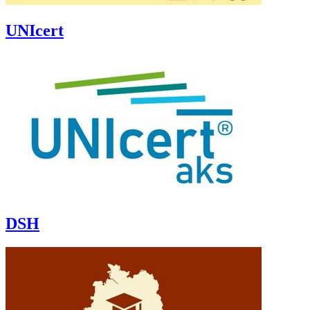
UNIcert
DSH