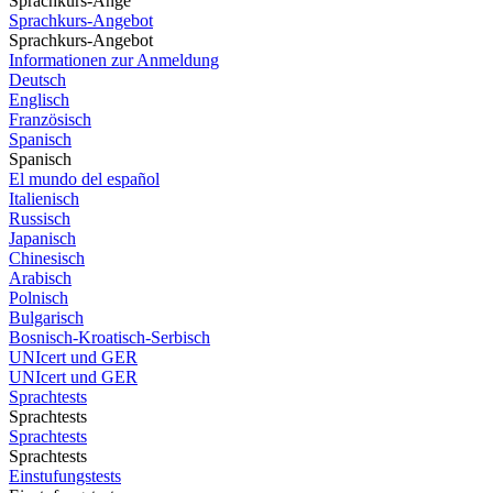
Sprachkurs-Ange
Sprachkurs-Angebot
Sprachkurs-Angebot
Informationen zur Anmeldung
Deutsch
Englisch
Französisch
Spanisch
Spanisch
El mundo del español
Italienisch
Russisch
Japanisch
Chinesisch
Arabisch
Polnisch
Bulgarisch
Bosnisch-Kroatisch-Serbisch
UNIcert und GER
UNIcert und GER
Sprachtests
Sprachtests
Sprachtests
Sprachtests
Einstufungstests