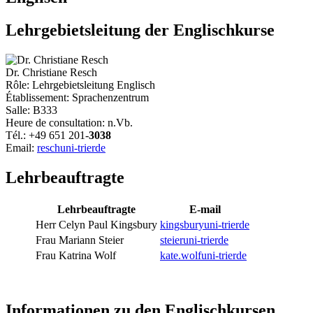
Lehrgebietsleitung der Englischkurse
Dr. Christiane Resch
Rôle: Lehrgebietsleitung Englisch
Établissement: Sprachenzentrum
Salle: B333
Heure de consultation: n.Vb.
Tél.: +49 651 201-
3038
Email:
resch
uni-trier
de
Lehrbeauftragte
Lehrbeauftragte
E-mail
Herr Celyn Paul Kingsbury
kingsbury
uni-trier
de
Frau Mariann Steier
steier
uni-trier
de
Frau Katrina Wolf
kate.wolf
uni-trier
de
Informationen zu den Englischkursen