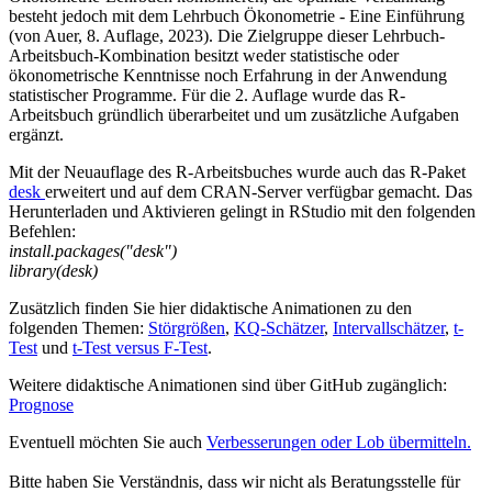
besteht jedoch mit dem Lehrbuch Ökonometrie - Eine Einführung
(von Auer, 8. Auflage, 2023). Die Zielgruppe dieser Lehrbuch-
Arbeitsbuch-Kombination besitzt weder statistische oder
ökonometrische Kenntnisse noch Erfahrung in der Anwendung
statistischer Programme. Für die 2. Auflage wurde das R-
Arbeitsbuch gründlich überarbeitet und um zusätzliche Aufgaben
ergänzt.
Mit der Neuauflage des R-Arbeitsbuches wurde auch das R-Paket
desk
erweitert und auf dem CRAN-Server verfügbar gemacht. Das
Herunterladen und Aktivieren gelingt in RStudio mit den folgenden
Befehlen:
install.packages("desk")
library(desk)
Zusätzlich finden Sie hier didaktische Animationen zu den
folgenden Themen:
Störgrößen
,
KQ-Schätzer
,
Intervallschätzer
,
t-
Test
und
t-Test versus F-Test
.
Weitere didaktische Animationen sind über GitHub zugänglich:
Prognose
Eventuell möchten Sie auch
Verbesserungen oder Lob übermitteln.
Bitte haben Sie Verständnis, dass wir nicht als Beratungsstelle für