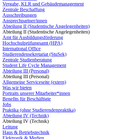
Vergabe, KLR und Gebäudemanagement
Zentrale Beschaffung
Ausschreibungen
Ansprechpartner/innen
Abteilung II (Studentische Angelegenheiten)
Abteilung II (Studentische Angelegenheiten)
Amt für Ausbildungsförderung
Hochschulprüfungsamt (HPA)
International Office
Studierendensekretariat (StuSek)
Zentrale Studienberatung
Student Life Cycle Management
Abteilung III (Personal)
Abteilung III (Personal)
Allgemeine Serviceseite (extern)
Was wir bieten
Portraits unserer Mitarbeiter*innen
Benefits für Beschäftigte
Jobs
Praktika (ohne Studierendenpraktika)
Abteilung IV (Technik)
Abteilung IV (Technik)
Leitung
Haus & Betriebstechnik
Elektronik & Medien