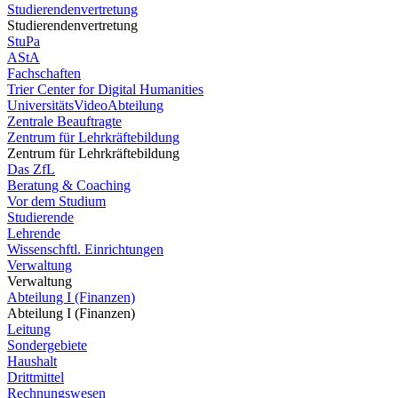
Studierendenvertretung
Studierendenvertretung
StuPa
AStA
Fachschaften
Trier Center for Digital Humanities
UniversitätsVideoAbteilung
Zentrale Beauftragte
Zentrum für Lehrkräftebildung
Zentrum für Lehrkräftebildung
Das ZfL
Beratung & Coaching
Vor dem Studium
Studierende
Lehrende
Wissenschftl. Einrichtungen
Verwaltung
Verwaltung
Abteilung I (Finanzen)
Abteilung I (Finanzen)
Leitung
Sondergebiete
Haushalt
Drittmittel
Rechnungswesen