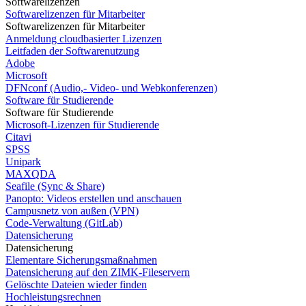
Softwarelizenzen
Softwarelizenzen für Mitarbeiter
Softwarelizenzen für Mitarbeiter
Anmeldung cloudbasierter Lizenzen
Leitfaden der Softwarenutzung
Adobe
Microsoft
DFNconf (Audio,- Video- und Webkonferenzen)
Software für Studierende
Software für Studierende
Microsoft-Lizenzen für Studierende
Citavi
SPSS
Unipark
MAXQDA
Seafile (Sync & Share)
Panopto: Videos erstellen und anschauen
Campusnetz von außen (VPN)
Code-Verwaltung (GitLab)
Datensicherung
Datensicherung
Elementare Sicherungsmaßnahmen
Datensicherung auf den ZIMK-Fileservern
Gelöschte Dateien wieder finden
Hochleistungsrechnen