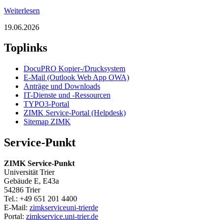
Weiterlesen
19.06.2026
Toplinks
DocuPRO Kopier-/Drucksystem
E-Mail (Outlook Web App OWA)
Anträge und Downloads
IT-Dienste und -Ressourcen
TYPO3-Portal
ZIMK Service-Portal (Helpdesk)
Sitemap ZIMK
Service-Punkt
ZIMK Service-Punkt
Universität Trier
Gebäude E, E43a
54286 Trier
Tel.: +49 651 201 4400
E-Mail:
zimkservice
uni-trier
de
Portal:
zimkservice.uni-trier.de