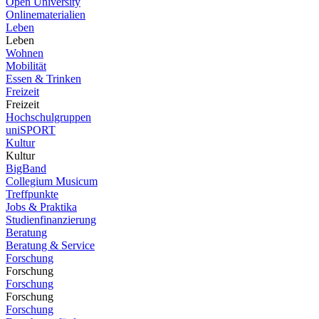
Open University
Onlinematerialien
Leben
Leben
Wohnen
Mobilität
Essen & Trinken
Freizeit
Freizeit
Hochschulgruppen
uniSPORT
Kultur
Kultur
BigBand
Collegium Musicum
Treffpunkte
Jobs & Praktika
Studienfinanzierung
Beratung
Beratung & Service
Forschung
Forschung
Forschung
Forschung
Forschung