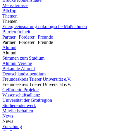
Brücke Kohlenstraße
Mensaterrasse
BibTop
Themen
Themen
Energieeinsparung / ökologische Maßnahmen
Barrierefreiheit
Partner | Förderer | Freunde
Partner | Förderer | Freunde
Alumni
Alumni
Stimmen zum Studium
Alumni-Vereine
Bekannte Alumni
Deutschlandstipendium
Freundeskreis Trierer Universität e.V.
Freundeskreis Trierer Universität e.V.
Geförderte Projekte
Wissenschaftsallianz
Universität der Großregion
Studierendenwerk
Mitgliedschaften
News
News
Forschung