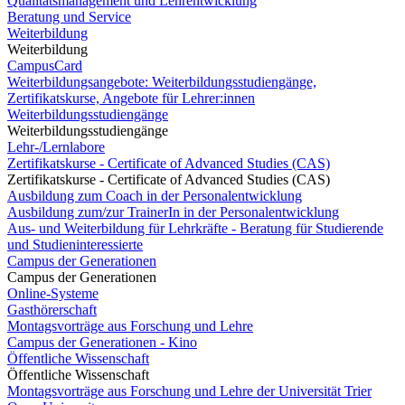
Qualitätsmanagement und Lehrentwicklung
Beratung und Service
Weiterbildung
Weiterbildung
CampusCard
Weiterbildungsangebote: Weiterbildungsstudiengänge,
Zertifikatskurse, Angebote für Lehrer:innen
Weiterbildungsstudiengänge
Weiterbildungsstudiengänge
Lehr-/Lernlabore
Zertifikatskurse - Certificate of Advanced Studies (CAS)
Zertifikatskurse - Certificate of Advanced Studies (CAS)
Ausbildung zum Coach in der Personalentwicklung
Ausbildung zum/zur TrainerIn in der Personalentwicklung
Aus- und Weiterbildung für Lehrkräfte - Beratung für Studierende
und Studieninteressierte
Campus der Generationen
Campus der Generationen
Online-Systeme
Gasthörerschaft
Montagsvorträge aus Forschung und Lehre
Campus der Generationen - Kino
Öffentliche Wissenschaft
Öffentliche Wissenschaft
Montagsvorträge aus Forschung und Lehre der Universität Trier