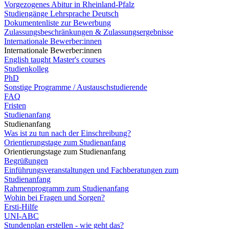
Vorgezogenes Abitur in Rheinland-Pfalz
Studiengänge Lehrsprache Deutsch
Dokumentenliste zur Bewerbung
Zulassungsbeschränkungen & Zulassungsergebnisse
Internationale Bewerber:innen
Internationale Bewerber:innen
English taught Master's courses
Studienkolleg
PhD
Sonstige Programme / Austauschstudierende
FAQ
Fristen
Studienanfang
Studienanfang
Was ist zu tun nach der Einschreibung?
Orientierungstage zum Studienanfang
Orientierungstage zum Studienanfang
Begrüßungen
Einführungsveranstaltungen und Fachberatungen zum
Studienanfang
Rahmenprogramm zum Studienanfang
Wohin bei Fragen und Sorgen?
Ersti-Hilfe
UNI-ABC
Stundenplan erstellen - wie geht das?