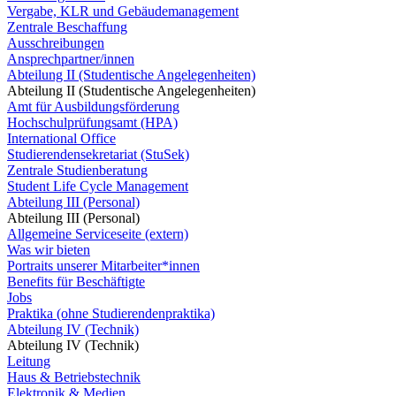
Vergabe, KLR und Gebäudemanagement
Zentrale Beschaffung
Ausschreibungen
Ansprechpartner/innen
Abteilung II (Studentische Angelegenheiten)
Abteilung II (Studentische Angelegenheiten)
Amt für Ausbildungsförderung
Hochschulprüfungsamt (HPA)
International Office
Studierendensekretariat (StuSek)
Zentrale Studienberatung
Student Life Cycle Management
Abteilung III (Personal)
Abteilung III (Personal)
Allgemeine Serviceseite (extern)
Was wir bieten
Portraits unserer Mitarbeiter*innen
Benefits für Beschäftigte
Jobs
Praktika (ohne Studierendenpraktika)
Abteilung IV (Technik)
Abteilung IV (Technik)
Leitung
Haus & Betriebstechnik
Elektronik & Medien