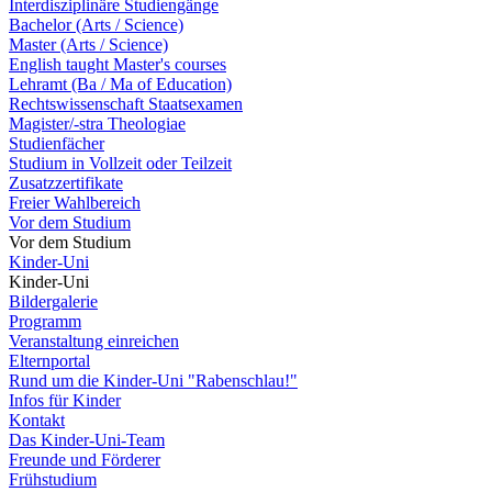
Interdisziplinäre Studiengänge
Bachelor (Arts / Science)
Master (Arts / Science)
English taught Master's courses
Lehramt (Ba / Ma of Education)
Rechtswissenschaft Staatsexamen
Magister/-stra Theologiae
Studienfächer
Studium in Vollzeit oder Teilzeit
Zusatzzertifikate
Freier Wahlbereich
Vor dem Studium
Vor dem Studium
Kinder-Uni
Kinder-Uni
Bildergalerie
Programm
Veranstaltung einreichen
Elternportal
Rund um die Kinder-Uni "Rabenschlau!"
Infos für Kinder
Kontakt
Das Kinder-Uni-Team
Freunde und Förderer
Frühstudium