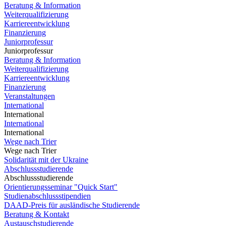
Beratung & Information
Weiterqualifizierung
Karriereentwicklung
Finanzierung
Juniorprofessur
Juniorprofessur
Beratung & Information
Weiterqualifizierung
Karriereentwicklung
Finanzierung
Veranstaltungen
International
International
International
International
Wege nach Trier
Wege nach Trier
Solidarität mit der Ukraine
Abschlussstudierende
Abschlussstudierende
Orientierungsseminar "Quick Start"
Studienabschlussstipendien
DAAD-Preis für ausländische Studierende
Beratung & Kontakt
Austauschstudierende