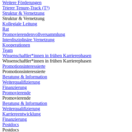
Weitere Förderungen
Trierer Tenure-Track (T³)
Struktur & Vernetzung
Struktur & Vernetzung
Kollegiale Leitung
Rat
Promovierendenvollversammlung
Interdisziplinäre Vernetzung
Kooperationen
Team
Wissenschaftler*innen in frühen Karrierephasen
Wissenschaftler*innen in frühen Karrierephasen
Promotionsinteressierte
Promotionsinteressierte
Beratung & Information
Weiterqualifizierung
Finanzierung
Promovierende
Promovierende
Beratung & Information
Weiterqualifizierung
Karriereentwicklung
Finanzierung
Postdocs
Postdocs