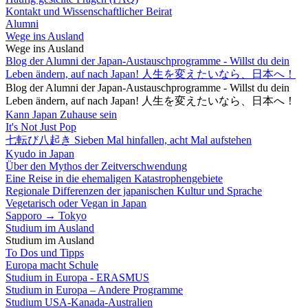
Kontakt und Wissenschaftlicher Beirat
Alumni
Wege ins Ausland
Wege ins Ausland
Blog der Alumni der Japan-Austauschprogramme - Willst du dein
Leben ändern, auf nach Japan! 人生を変えたいなら、日本へ！
Blog der Alumni der Japan-Austauschprogramme - Willst du dein
Leben ändern, auf nach Japan! 人生を変えたいなら、日本へ！
Kann Japan Zuhause sein
It's Not Just Pop
七転び八起き Sieben Mal hinfallen, acht Mal aufstehen
Kyudo in Japan
Über den Mythos der Zeitverschwendung
Eine Reise in die ehemaligen Katastrophengebiete
Regionale Differenzen der japanischen Kultur und Sprache
Vegetarisch oder Vegan in Japan
Sapporo → Tokyo
Studium im Ausland
Studium im Ausland
To Dos und Tipps
Europa macht Schule
Studium in Europa - ERASMUS
Studium in Europa – Andere Programme
Studium USA-Kanada-Australien