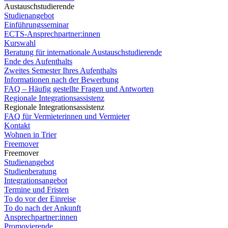
Austauschstudierende
Studienangebot
Einführungsseminar
ECTS-Ansprechpartner:innen
Kurswahl
Beratung für internationale Austauschstudierende
Ende des Aufenthalts
Zweites Semester Ihres Aufenthalts
Informationen nach der Bewerbung
FAQ – Häufig gestellte Fragen und Antworten
Regionale Integrationsassistenz
Regionale Integrationsassistenz
FAQ für Vermieterinnen und Vermieter
Kontakt
Wohnen in Trier
Freemover
Freemover
Studienangebot
Studienberatung
Integrationsangebot
Termine und Fristen
To do vor der Einreise
To do nach der Ankunft
Ansprechpartner:innen
Promovierende