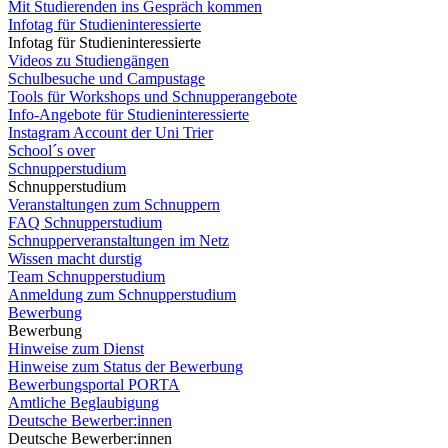
Mit Studierenden ins Gespräch kommen
Infotag für Studieninteressierte
Infotag für Studieninteressierte
Videos zu Studiengängen
Schulbesuche und Campustage
Tools für Workshops und Schnupperangebote
Info-Angebote für Studieninteressierte
Instagram Account der Uni Trier
School´s over
Schnupperstudium
Schnupperstudium
Veranstaltungen zum Schnuppern
FAQ Schnupperstudium
Schnupperveranstaltungen im Netz
Wissen macht durstig
Team Schnupperstudium
Anmeldung zum Schnupperstudium
Bewerbung
Bewerbung
Hinweise zum Dienst
Hinweise zum Status der Bewerbung
Bewerbungsportal PORTA
Amtliche Beglaubigung
Deutsche Bewerber:innen
Deutsche Bewerber:innen