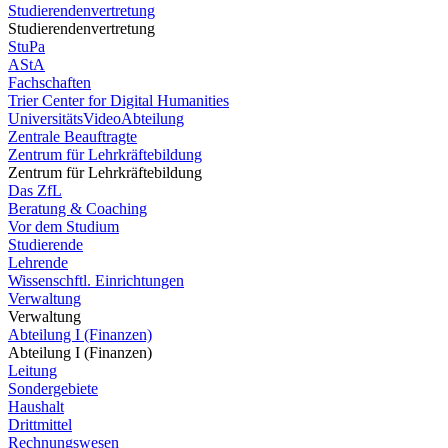
Studierendenvertretung
Studierendenvertretung
StuPa
AStA
Fachschaften
Trier Center for Digital Humanities
UniversitätsVideoAbteilung
Zentrale Beauftragte
Zentrum für Lehrkräftebildung
Zentrum für Lehrkräftebildung
Das ZfL
Beratung & Coaching
Vor dem Studium
Studierende
Lehrende
Wissenschftl. Einrichtungen
Verwaltung
Verwaltung
Abteilung I (Finanzen)
Abteilung I (Finanzen)
Leitung
Sondergebiete
Haushalt
Drittmittel
Rechnungswesen