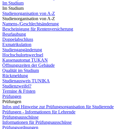
Im Studium
Im Studium
Studienorganisation von A-Z
Studienorganisation von A-Z
Namens-/Geschlechtsänderung
Bescheinigung für Rentenversicherung
Beurlaubung
Doppelabschluss
Exmatrikulation
Studiengangänderung
Hochschulortswechsel
Kassenautomat TUKAN
Öffnungszeiten der Gebäude
Qualität im Studium
Rückmeldung
Studienausweis TUNIKA
Studienzweifel?
Termine & Fristen
Prüfungen
Prüfungen
Infos und Hinweise zur Prüfungsorganisation für Studierende
Prüfungen - Informationen für Lehrende
Prüfungsausschüsse
Informationen für Prüfungsausschüsse
Prüfungsordnungen