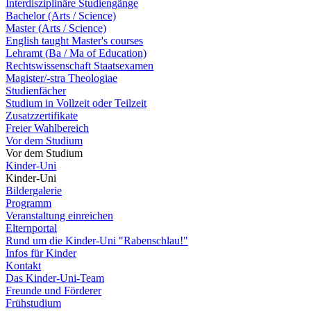
Interdisziplinäre Studiengänge
Bachelor (Arts / Science)
Master (Arts / Science)
English taught Master's courses
Lehramt (Ba / Ma of Education)
Rechtswissenschaft Staatsexamen
Magister/-stra Theologiae
Studienfächer
Studium in Vollzeit oder Teilzeit
Zusatzzertifikate
Freier Wahlbereich
Vor dem Studium
Vor dem Studium
Kinder-Uni
Kinder-Uni
Bildergalerie
Programm
Veranstaltung einreichen
Elternportal
Rund um die Kinder-Uni "Rabenschlau!"
Infos für Kinder
Kontakt
Das Kinder-Uni-Team
Freunde und Förderer
Frühstudium