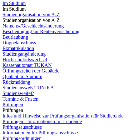
Im Studium
Im Studium
Studienorganisation von A-Z
Studienorganisation von A-Z
Namens-/Geschlechtsänderung
Bescheinigung für Rentenversicherung
Beurlaubung
Doppelabschluss
Exmatrikulation
Studiengangänderung
Hochschulortswechsel
Kassenautomat TUKAN
Öffnungszeiten der Gebäude
Qualität im Studium
Rückmeldung
Studienausweis TUNIKA
Studienzweifel?
Termine & Fristen
Prüfungen
Prüfungen
Infos und Hinweise zur Prüfungsorganisation für Studierende
Prüfungen - Informationen für Lehrende
Prüfungsausschüsse
Informationen für Prüfungsausschüsse
Prüfungsordnungen