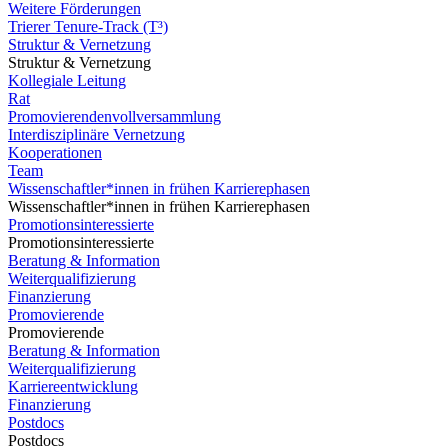
Weitere Förderungen
Trierer Tenure-Track (T³)
Struktur & Vernetzung
Struktur & Vernetzung
Kollegiale Leitung
Rat
Promovierendenvollversammlung
Interdisziplinäre Vernetzung
Kooperationen
Team
Wissenschaftler*innen in frühen Karrierephasen
Wissenschaftler*innen in frühen Karrierephasen
Promotionsinteressierte
Promotionsinteressierte
Beratung & Information
Weiterqualifizierung
Finanzierung
Promovierende
Promovierende
Beratung & Information
Weiterqualifizierung
Karriereentwicklung
Finanzierung
Postdocs
Postdocs