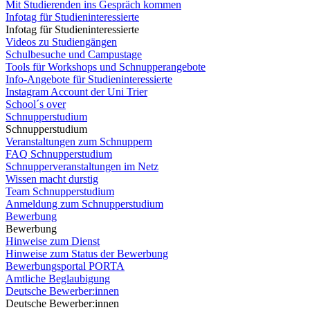
Mit Studierenden ins Gespräch kommen
Infotag für Studieninteressierte
Infotag für Studieninteressierte
Videos zu Studiengängen
Schulbesuche und Campustage
Tools für Workshops und Schnupperangebote
Info-Angebote für Studieninteressierte
Instagram Account der Uni Trier
School´s over
Schnupperstudium
Schnupperstudium
Veranstaltungen zum Schnuppern
FAQ Schnupperstudium
Schnupperveranstaltungen im Netz
Wissen macht durstig
Team Schnupperstudium
Anmeldung zum Schnupperstudium
Bewerbung
Bewerbung
Hinweise zum Dienst
Hinweise zum Status der Bewerbung
Bewerbungsportal PORTA
Amtliche Beglaubigung
Deutsche Bewerber:innen
Deutsche Bewerber:innen