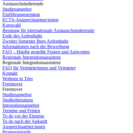
Austauschstudierende
Studienangebot
Einführungsseminar
ECTS-Ansprechpartner:innen
Kurswahl
Beratung für internationale Austauschstudierende
Ende des Aufenthalts
Zweites Semester Ihres Aufenthalts
Informationen nach der Bewerbung
FAQ – Häufig gestellte Fragen und Antworten
Regionale Integrationsassistenz
Regionale Integrationsassistenz
FAQ für Vermieterinnen und Vermieter
Kontakt
Wohnen in Trier
Freemover
Freemover
Studienangebot
Studienberatung
Integrationsangebot
Termine und Fristen
To do vor der Einreise
To do nach der Ankunft
Ansprechpartner:innen
Promovierende