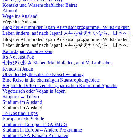
Kontakt und Wissenschaftlicher Beirat
Alumni
Wege ins Ausland
Wege ins Ausland
Blog der Alumni der Japan-Austauschprogramme - Willst du dein
Leben ändern, auf nach Japan! 人生を変えたいなら、日本へ！
Blog der Alumni der Japan-Austauschprogramme - Willst du dein
Leben ändern, auf nach Japan! 人生を変えたいなら、日本へ！
Kann Japan Zuhause sein
It's Not Just Pop
七転び八起き Sieben Mal hinfallen, acht Mal aufstehen
Kyudo in Japan
Über den Mythos der Zeitverschwendung
Eine Reise in die ehemaligen Katastrophengebiete
Regionale Differenzen der japanischen Kultur und Sprache
Vegetarisch oder Vegan in Japan
Sapporo → Tokyo
Studium im Ausland
Studium im Ausland
To Dos und Tipps
Europa macht Schule
Studium in Europa - ERASMUS
Studium in Europa – Andere Programme
Studium USA-Kanada-Australien