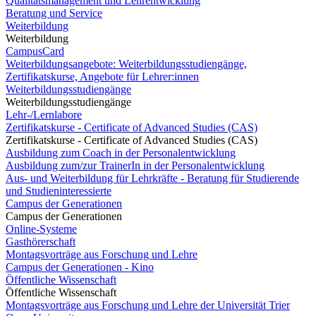
Qualitätsmanagement und Lehrentwicklung
Beratung und Service
Weiterbildung
Weiterbildung
CampusCard
Weiterbildungsangebote: Weiterbildungsstudiengänge,
Zertifikatskurse, Angebote für Lehrer:innen
Weiterbildungsstudiengänge
Weiterbildungsstudiengänge
Lehr-/Lernlabore
Zertifikatskurse - Certificate of Advanced Studies (CAS)
Zertifikatskurse - Certificate of Advanced Studies (CAS)
Ausbildung zum Coach in der Personalentwicklung
Ausbildung zum/zur TrainerIn in der Personalentwicklung
Aus- und Weiterbildung für Lehrkräfte - Beratung für Studierende
und Studieninteressierte
Campus der Generationen
Campus der Generationen
Online-Systeme
Gasthörerschaft
Montagsvorträge aus Forschung und Lehre
Campus der Generationen - Kino
Öffentliche Wissenschaft
Öffentliche Wissenschaft
Montagsvorträge aus Forschung und Lehre der Universität Trier