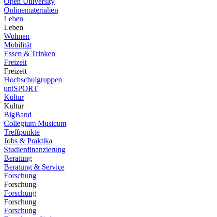
Open University
Onlinematerialien
Leben
Leben
Wohnen
Mobilität
Essen & Trinken
Freizeit
Freizeit
Hochschulgruppen
uniSPORT
Kultur
Kultur
BigBand
Collegium Musicum
Treffpunkte
Jobs & Praktika
Studienfinanzierung
Beratung
Beratung & Service
Forschung
Forschung
Forschung
Forschung
Forschung