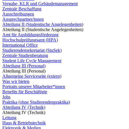
Vergabe, KLR und Gebäudemanagement
Zentrale Beschaffung
Ausschreibungen
Ansprechpartner/innen
Abteilung II (Studentische Angelegenheiten)
Abteilung II (Studentische Angelegenheiten)
Amt für Ausbildungsförderung
Hochschulprüfungsamt (HPA)
International Office
Studierendensekretariat (StuSek)
Zentrale Studienberatung
Student Life Cycle Management
Abteilung III (Personal)
Abteilung III (Personal)
Allgemeine Serviceseite (extern)
Was wir bieten
Portraits unserer Mitarbeiter*innen
Benefits für Beschäftigte
Jobs
Praktika (ohne Studierendenpraktika)
Abteilung IV (Technik)
Abteilung IV (Technik)
Leitung
Haus & Betriebstechnik
Elektronik & Medien