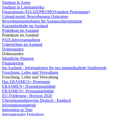
Studium in Asien
Studium in Lateinamerika
Finanzierung (DAAD/PROMOS/andere Programme)
Upload-portal: Bewerbungen Outgoings
Bewerbungsunterlagen für Austauschprogramme
Kurzaufenthalte im Ausland
Praktikum im Ausland
Praktikum im Ausland
PAD-Infoveranstaltung
Unterrichten im Ausland
Doktoranden
Doktoranden
Inhaltliche Planung
Finanzierung
Ins Ausland - Informationen für neu immatrikulierte Studierende
Forschung, Lehre und Verwaltung
Forschung, Lehre und Verwaltung
Das ERASMUS+ Programm
ERASMUS+ Dozentenmobilität
ERASMUS+ Personalmobilität
EU-Förderung / Horizon 2020
Übersetzungshinweise Deutsch - Englisch
Informationsmaterial
Integration in Trier
Internationaler Ferienkurs