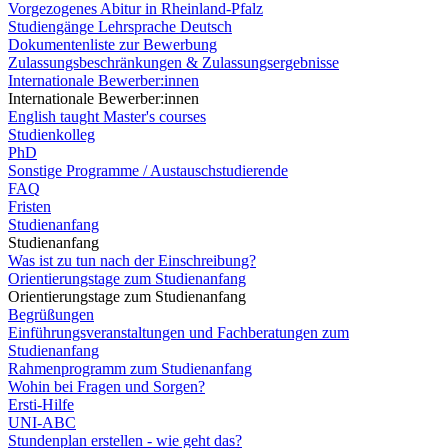
Vorgezogenes Abitur in Rheinland-Pfalz
Studiengänge Lehrsprache Deutsch
Dokumentenliste zur Bewerbung
Zulassungsbeschränkungen & Zulassungsergebnisse
Internationale Bewerber:innen
Internationale Bewerber:innen
English taught Master's courses
Studienkolleg
PhD
Sonstige Programme / Austauschstudierende
FAQ
Fristen
Studienanfang
Studienanfang
Was ist zu tun nach der Einschreibung?
Orientierungstage zum Studienanfang
Orientierungstage zum Studienanfang
Begrüßungen
Einführungsveranstaltungen und Fachberatungen zum
Studienanfang
Rahmenprogramm zum Studienanfang
Wohin bei Fragen und Sorgen?
Ersti-Hilfe
UNI-ABC
Stundenplan erstellen - wie geht das?