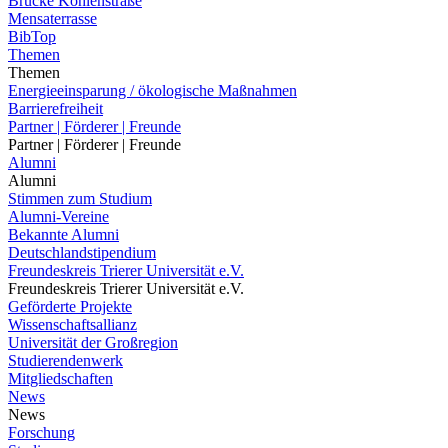
Brücke Kohlenstraße
Mensaterrasse
BibTop
Themen
Themen
Energieeinsparung / ökologische Maßnahmen
Barrierefreiheit
Partner | Förderer | Freunde
Partner | Förderer | Freunde
Alumni
Alumni
Stimmen zum Studium
Alumni-Vereine
Bekannte Alumni
Deutschlandstipendium
Freundeskreis Trierer Universität e.V.
Freundeskreis Trierer Universität e.V.
Geförderte Projekte
Wissenschaftsallianz
Universität der Großregion
Studierendenwerk
Mitgliedschaften
News
News
Forschung