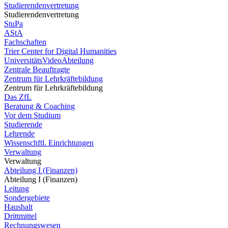
Studierendenvertretung
Studierendenvertretung
StuPa
AStA
Fachschaften
Trier Center for Digital Humanities
UniversitätsVideoAbteilung
Zentrale Beauftragte
Zentrum für Lehrkräftebildung
Zentrum für Lehrkräftebildung
Das ZfL
Beratung & Coaching
Vor dem Studium
Studierende
Lehrende
Wissenschftl. Einrichtungen
Verwaltung
Verwaltung
Abteilung I (Finanzen)
Abteilung I (Finanzen)
Leitung
Sondergebiete
Haushalt
Drittmittel
Rechnungswesen