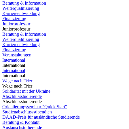
Beratung & Information
Weiterqualifizierung
Karriereentwicklung
Finanzierung
Juniorprofessur
Juniorprofessur
Beratung & Information
Weiterqualifizierung
Karriereentwicklung
Finanzierung
Veranstaltungen
International
International
International
International
Wege nach Trier
Wege nach Trier
Solidarität mit der Ukraine
Abschlussstudierende
Abschlussstudierende
Orientierungsseminar "Quick Start"
Studienabschlussstipendien
DAAD-Preis für ausländische Studierende
Beratung & Kontakt
Austauschstudierende