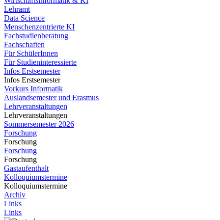
Wirtschaftsinformatik & KI
Lehramt
Data Science
Menschenzentrierte KI
Fachstudienberatung
Fachschaften
Für SchülerInnen
Für Studieninteressierte
Infos Erstsemester
Infos Erstsemester
Vorkurs Informatik
Auslandsemester und Erasmus
Lehrveranstaltungen
Lehrveranstaltungen
Sommersemester 2026
Forschung
Forschung
Forschung
Forschung
Gastaufenthalt
Kolloquiumstermine
Kolloquiumstermine
Archiv
Links
Links