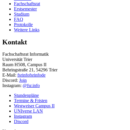
Fachschaftsrat
Erstsemester
Studium
FAQ
Protokolle
Weitere Links
Kontakt
Fachschaftsrat Informatik
Universität Trier
Raum H508, Campus II
Behringstraße 21, 54296 Trier
E-Mail:
fsrinfo
fsrinfo
de
Discord:
Join
Instagram:
@fsr.info
Stundenpläne
Termine & Fristen
Wegweiser Campus II
UNIverse LAN
Instagram
Discord