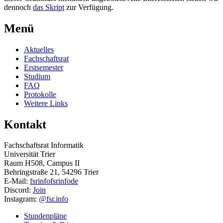
dennoch
das Skript
zur Verfügung.
Menü
Aktuelles
Fachschaftsrat
Erstsemester
Studium
FAQ
Protokolle
Weitere Links
Kontakt
Fachschaftsrat Informatik
Universität Trier
Raum H508, Campus II
Behringstraße 21, 54296 Trier
E-Mail:
fsrinfo
fsrinfo
de
Discord:
Join
Instagram:
@fsr.info
Stundenpläne