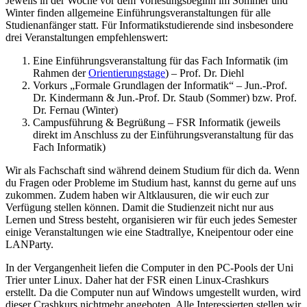
Jeweils in der Woche vor dem Vorlesungsbeginn im Sommer und
Winter finden allgemeine Einführungsveranstaltungen für alle
Studienanfänger statt. Für Informatikstudierende sind insbesondere
drei Veranstaltungen empfehlenswert:
Eine Einführungsveranstaltung für das Fach Informatik (im
Rahmen der
Orientierungstage
) – Prof. Dr. Diehl
Vorkurs „Formale Grundlagen der Informatik“ – Jun.-Prof.
Dr. Kindermann & Jun.-Prof. Dr. Staub (Sommer) bzw. Prof.
Dr. Fernau (Winter)
Campusführung & Begrüßung – FSR Informatik (jeweils
direkt im Anschluss zu der Einführungsveranstaltung für das
Fach Informatik)
Wir als Fachschaft sind während deinem Studium für dich da. Wenn
du Fragen oder Probleme im Studium hast, kannst du gerne auf uns
zukommen. Zudem haben wir Altklausuren, die wir euch zur
Verfügung stellen können. Damit die Studienzeit nicht nur aus
Lernen und Stress besteht, organisieren wir für euch jedes Semester
einige Veranstaltungen wie eine Stadtrallye, Kneipentour oder eine
LANParty.
In der Vergangenheit liefen die Computer in den PC-Pools der Uni
Trier unter Linux. Daher hat der FSR einen Linux-Crashkurs
erstellt. Da die Computer nun auf Windows umgestellt wurden, wird
dieser Crashkurs nichtmehr angeboten. Alle Interessierten stellen wir