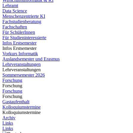
Wirtschaftsinformatik & KI
Lehramt
Data Science
Menschenzentrierte KI
Fachstudienberatung
Fachschaften
Für SchülerInnen
Für Studieninteressierte
Infos Erstsemester
Infos Erstsemester
Vorkurs Informatik
Auslandsemester und Erasmus
Lehrveranstaltungen
Lehrveranstaltungen
Sommersemester 2026
Forschung
Forschung
Forschung
Forschung
Gastaufenthalt
Kolloquiumstermine
Kolloquiumstermine
Archiv
Links
Links