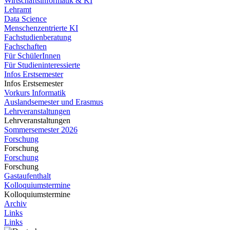
Wirtschaftsinformatik & KI
Lehramt
Data Science
Menschenzentrierte KI
Fachstudienberatung
Fachschaften
Für SchülerInnen
Für Studieninteressierte
Infos Erstsemester
Infos Erstsemester
Vorkurs Informatik
Auslandsemester und Erasmus
Lehrveranstaltungen
Lehrveranstaltungen
Sommersemester 2026
Forschung
Forschung
Forschung
Forschung
Gastaufenthalt
Kolloquiumstermine
Kolloquiumstermine
Archiv
Links
Links