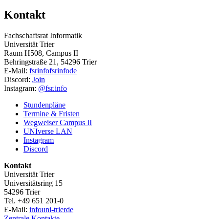
Kontakt
Fachschaftsrat Informatik
Universität Trier
Raum H508, Campus II
Behringstraße 21, 54296 Trier
E-Mail:
fsrinfo
fsrinfo
de
Discord:
Join
Instagram:
@fsr.info
Stundenpläne
Termine & Fristen
Wegweiser Campus II
UNIverse LAN
Instagram
Discord
Kontakt
Universität Trier
Universitätsring 15
54296 Trier
Tel. +49 651 201-0
E-Mail:
info
uni-trier
de
Zentrale Kontakte