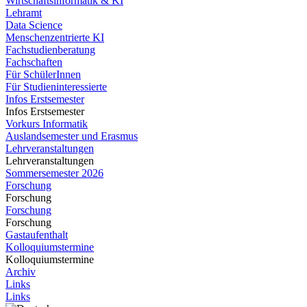
Wirtschaftsinformatik & KI
Lehramt
Data Science
Menschenzentrierte KI
Fachstudienberatung
Fachschaften
Für SchülerInnen
Für Studieninteressierte
Infos Erstsemester
Infos Erstsemester
Vorkurs Informatik
Auslandsemester und Erasmus
Lehrveranstaltungen
Lehrveranstaltungen
Sommersemester 2026
Forschung
Forschung
Forschung
Forschung
Gastaufenthalt
Kolloquiumstermine
Kolloquiumstermine
Archiv
Links
Links