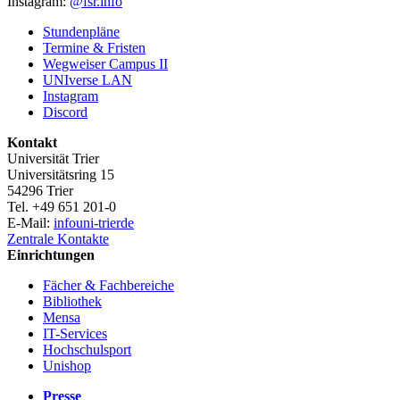
Instagram:
@fsr.info
Stundenpläne
Termine & Fristen
Wegweiser Campus II
UNIverse LAN
Instagram
Discord
Kontakt
Universität Trier
Universitätsring 15
54296 Trier
Tel. +49 651 201-0
E-Mail:
info
uni-trier
de
Zentrale Kontakte
Einrichtungen
Fächer & Fachbereiche
Bibliothek
Mensa
IT-Services
Hochschulsport
Unishop
Presse