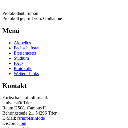
Protokollant: Simon
Protokoll geprüft von: Guillaume
Menü
Aktuelles
Fachschaftsrat
Erstsemester
Studium
FAQ
Protokolle
Weitere Links
Kontakt
Fachschaftsrat Informatik
Universität Trier
Raum H508, Campus II
Behringstraße 21, 54296 Trier
E-Mail:
fsrinfo
fsrinfo
de
Discord:
Join