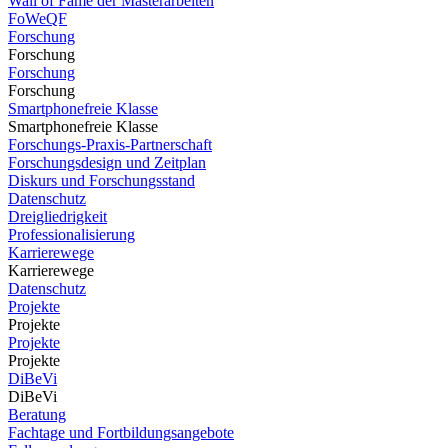
Wall of Fame der Masterarbeiten
FoWeQF
Forschung
Forschung
Forschung
Forschung
Smartphonefreie Klasse
Smartphonefreie Klasse
Forschungs-Praxis-Partnerschaft
Forschungsdesign und Zeitplan
Diskurs und Forschungsstand
Datenschutz
Dreigliedrigkeit
Professionalisierung
Karrierewege
Karrierewege
Datenschutz
Projekte
Projekte
Projekte
Projekte
DiBeVi
DiBeVi
Beratung
Fachtage und Fortbildungsangebote