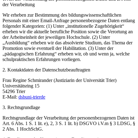
der Verarbeitung
Wir erheben zur Bestimmung des bildungswissenschaftlichen
Personals mit einer Email-Anfrage personenbezogene Daten entlang
folgender Kategorien: (1) Unter „institutionelle Zugehörigkeit“
erheben wir die aktuelle berufliche Position sowie die Verortung an
der Arbeitseinheit der jeweiligen Hochschule. (2) Unter
„Ausbildung“ erheben wir das absolvierte Studium, das Thema der
Promotion sowie eventuell der Habilitation. (3) Unter der
„pädagogischen Erfahrung“ erheben wir, ob und wenn ja, welche
schulpraktischen Erfahrungen vorliegen.
2. Kontaktdaten der Datenschutzbeauftragten
Frau Regine Schmirander (Justiziarin der Universität Trier)
Universitätsring 15
54296 Trier
E-Mail:
dsb
uni-trier
de
3. Rechtsgrundlage
Rechtsgrundlage der Verarbeitung der personenbezogenen Daten ist
Art. 6 Abs. 1 S. 1 lit. e), 2, 3 S. 1 lit. b) DSGVO i.V.m § 3 LDSG, §
2 Abs. 1 HochSchG.