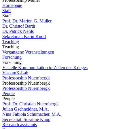
Professorship Müller
Homepage
Staff
Staff
Prof. Dr. Marion G. Müller
Dr. Christof Barth
Dr. Patrick Nehls
Sekretariat: Karin Knod
Teaching
Teaching
Vergangene Veranstaltungen
Forschung
Forschung
Visuelle Kommunikation in Zeiten des Krieges
ViscomX-Lab
Professorship Nuernbergk
Professorship Nuernbergk
Professorship Nuernbergk
People
People
Prof. Dr. Christian Nuernbergk
Julian Gschneidner, M.A.
Nina Fabiola Schumacher, M.A.
Secretariat: Susanne Kupp
Research assistants