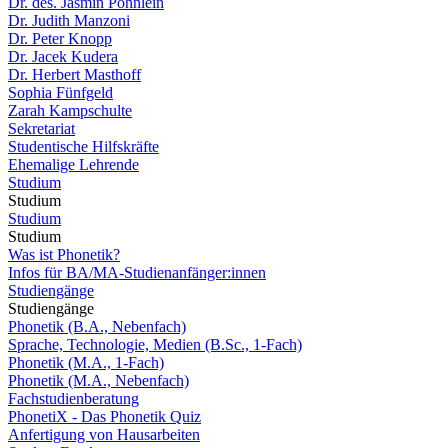
Dr. des. Jasmin Pöhnlein
Dr. Judith Manzoni
Dr. Peter Knopp
Dr. Jacek Kudera
Dr. Herbert Masthoff
Sophia Fünfgeld
Zarah Kampschulte
Sekretariat
Studentische Hilfskräfte
Ehemalige Lehrende
Studium
Studium
Studium
Studium
Was ist Phonetik?
Infos für BA/MA-Studienanfänger:innen
Studiengänge
Studiengänge
Phonetik (B.A., Nebenfach)
Sprache, Technologie, Medien (B.Sc., 1-Fach)
Phonetik (M.A., 1-Fach)
Phonetik (M.A., Nebenfach)
Fachstudienberatung
PhonetiX - Das Phonetik Quiz
Anfertigung von Hausarbeiten