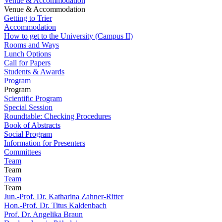
Venue & Accommodation
Venue & Accommodation
Getting to Trier
Accommodation
How to get to the University (Campus II)
Rooms and Ways
Lunch Options
Call for Papers
Students & Awards
Program
Program
Scientific Program
Special Session
Roundtable: Checking Procedures
Book of Abstracts
Social Program
Information for Presenters
Committees
Team
Team
Team
Team
Jun.-Prof. Dr. Katharina Zahner-Ritter
Hon.-Prof. Dr. Titus Kaldenbach
Prof. Dr. Angelika Braun