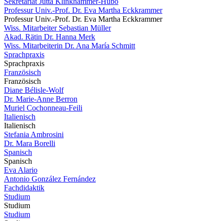
Sekretariat Jutta Klinkhammer-Hubo
Professur Univ.-Prof. Dr. Eva Martha Eckkrammer
Professur Univ.-Prof. Dr. Eva Martha Eckkrammer
Wiss. Mitarbeiter Sebastian Müller
Akad. Rätin Dr. Hanna Merk
Wiss. Mitarbeiterin Dr. Ana María Schmitt
Sprachpraxis
Sprachpraxis
Französisch
Französisch
Diane Bélisle-Wolf
Dr. Marie-Anne Berron
Muriel Cochonneau-Feili
Italienisch
Italienisch
Stefania Ambrosini
Dr. Mara Borelli
Spanisch
Spanisch
Eva Alario
Antonio González Fernández
Fachdidaktik
Studium
Studium
Studium