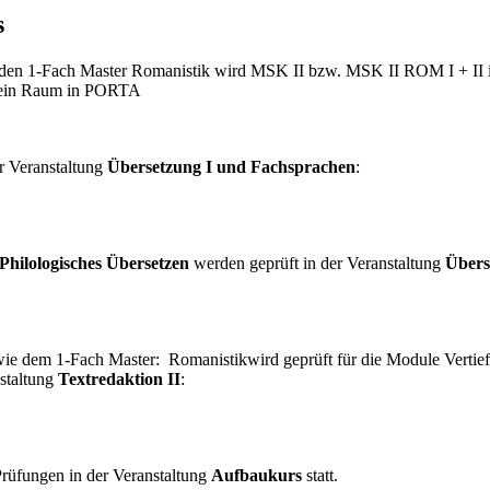
s
n 1-Fach Master Romanistik wird MSK II bzw. MSK II ROM I + II i
h kein Raum in PORTA
r Veranstaltung
Übersetzung I und Fachsprachen
:
Philologisches Übersetzen
werden geprüft in der Veranstaltung
Übers
e dem 1-Fach Master: Romanistik
wird geprüft für die Module Ver
nstaltung
Textredaktion II
:
Prüfungen in der Veranstaltung
Aufbaukurs
statt.