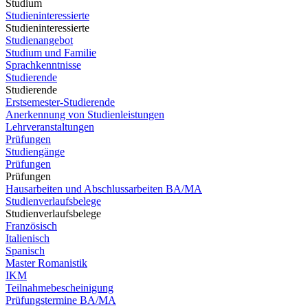
Studium
Studieninteressierte
Studieninteressierte
Studienangebot
Studium und Familie
Sprachkenntnisse
Studierende
Studierende
Erstsemester-Studierende
Anerkennung von Studienleistungen
Lehrveranstaltungen
Prüfungen
Studiengänge
Prüfungen
Prüfungen
Hausarbeiten und Abschlussarbeiten BA/MA
Studienverlaufsbelege
Studienverlaufsbelege
Französisch
Italienisch
Spanisch
Master Romanistik
IKM
Teilnahmebescheinigung
Prüfungstermine BA/MA