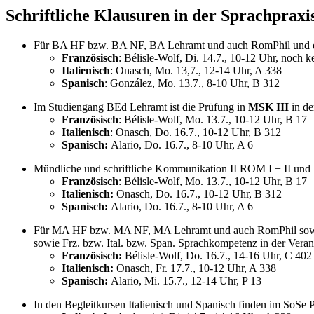
Schriftliche Klausuren in der Sprachpraxi
Für BA HF bzw. BA NF, BA Lehramt und auch RomPhil und de
Französisch
: Bélisle-Wolf, Di. 14.7., 10-12 Uhr, noc
Italienisch
: Onasch, Mo. 13,7., 12-14 Uhr, A 338
Spanisch
: González, Mo. 13.7., 8-10 Uhr, B 312
Im Studiengang BEd Lehramt ist die Prüfung in
MSK III
in de
Französisch
: Bélisle-Wolf, Mo. 13.7., 10-12 Uhr, B 17
Italienisch
: Onasch, Do. 16.7., 10-12 Uhr, B 312
Spanisch:
Alario, Do. 16.7., 8-10 Uhr, A 6
Mündliche und schriftliche Kommunikation II ROM I + II und
Französisch
: Bélisle-Wolf, Mo. 13.7., 10-12 Uhr, B 17
Italienisch:
Onasch, Do. 16.7., 10-12 Uhr, B 312
Spanisch:
Alario, Do. 16.7., 8-10 Uhr, A 6
Für MA HF bzw. MA NF, MA Lehramt und auch RomPhil sowi
sowie Frz. bzw. Ital. bzw. Span. Sprachkompetenz in der Vera
Französisch:
Bélisle-Wolf, Do. 16.7., 14-16 Uhr, C 402
Italienisch:
Onasch, Fr. 17.7., 10-12 Uhr, A 338
Spanisch:
Alario, Mi. 15.7., 12-14 Uhr, P 13
In den Begleitkursen Italienisch und Spanisch finden im SoSe 