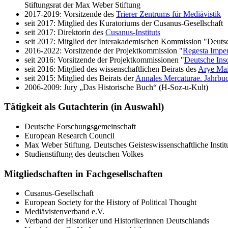
Stiftungsrat der Max Weber Stiftung
2017-2019: Vorsitzende des
Trierer Zentrums für Mediävistik
seit 2017: Mitglied des Kuratoriums der Cusanus-Gesellschaft
seit 2017: Direktorin des
Cusanus-Instituts
seit 2017: Mitglied der Interakademischen Kommission "Deutsc
2016-2022: Vorsitzende der Projektkommission "
Regesta Imper
seit 2016: Vorsitzende der Projektkommissionen "
Deutsche Insc
seit 2016: Mitglied des wissenschaftlichen Beirats des
Arye Mai
seit 2015: Mitglied des Beirats der
Annales Mercaturae. Jahrbuc
2006-2009: Jury „Das Historische Buch“ (H-Soz-u-Kult)
Tätigkeit als Gutachterin (in Auswahl)
Deutsche Forschungsgemeinschaft
European Research Council
Max Weber Stiftung. Deutsches Geisteswissenschaftliche Instit
Studienstiftung des deutschen Volkes
Mitgliedschaften in Fachgesellschaften
Cusanus-Gesellschaft
European Society for the History of Political Thought
Mediävistenverband e.V.
Verband der Historiker und Historikerinnen Deutschlands