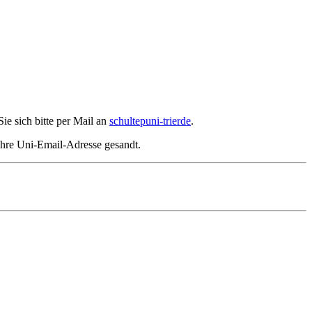
ie sich bitte per Mail an
schultep
uni-trier
de
.
Ihre Uni-Email-Adresse gesandt.