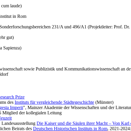
 cum laude)
nstitut in Rom
r Sonderforschungsbereichen 231/A und 496/A1 (Projektleiter: Prof. Dr.
ehr gut)
a Sapienza)
kwissenschaft sowie Publizistik und Kommunikationswissenschaft an de
ldorf
esearch Prize
iums des
Instituts für vergleichende Städtegeschichte
(Münster)
esta Imperii
", Mainzer Akademie der Wissenschaften und der Literatu
25 Mitglied der kollegialen Leitung
Neuzeit
n Landesausstellung
Die Kaiser und die Säulen ihrer Macht – Von Karl
lichen Beirats des
Deutschen Historischen Instituts in Rom
, 2021-2024: