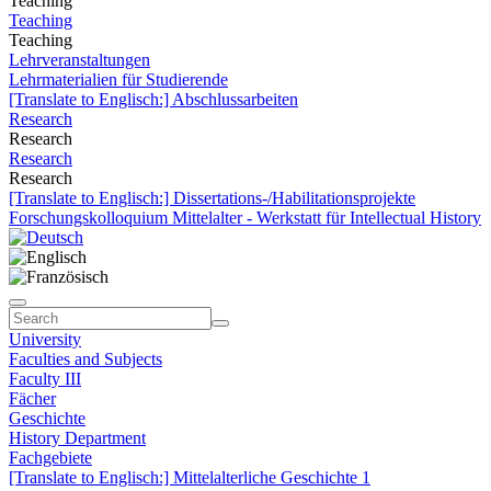
Teaching
Teaching
Teaching
Lehrveranstaltungen
Lehrmaterialien für Studierende
[Translate to Englisch:] Abschlussarbeiten
Research
Research
Research
Research
[Translate to Englisch:] Dissertations-/Habilitationsprojekte
Forschungskolloquium Mittelalter - Werkstatt für Intellectual History
University
Faculties and Subjects
Faculty III
Fächer
Geschichte
History Department
Fachgebiete
[Translate to Englisch:] Mittelalterliche Geschichte 1