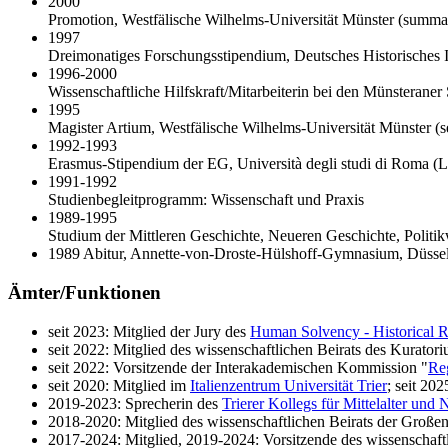
2000
Promotion, Westfälische Wilhelms-Universität Münster (summa
1997
Dreimonatiges Forschungsstipendium, Deutsches Historisches I
1996-2000
Wissenschaftliche Hilfskraft/Mitarbeiterin bei den Münsterane
1995
Magister Artium, Westfälische Wilhelms-Universität Münster (s
1992-1993
Erasmus-Stipendium der EG, Università degli studi di Roma (L
1991-1992
Studienbegleitprogramm: Wissenschaft und Praxis
1989-1995
Studium der Mittleren Geschichte, Neueren Geschichte, Politi
1989 Abitur, Annette-von-Droste-Hülshoff-Gymnasium, Düsse
Ämter/Funktionen
seit 2023: Mitglied der Jury des
Human Solvency - Historical R
seit 2022: Mitglied des wissenschaftlichen Beirats des Kurator
seit 2022: Vorsitzende der Interakademischen Kommission "
Reg
seit 2020: Mitglied im
Italienzentrum Universität Trier
; seit 20
2019-2023: Sprecherin des
Trierer Kollegs für Mittelalter und 
2018-2020: Mitglied des wissenschaftlichen Beirats der Große
2017-2024: Mitglied, 2019-2024: Vorsitzende des wissenschaft