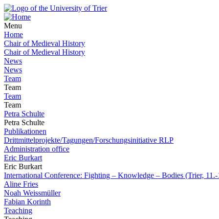
Menu
Home
Chair of Medieval History
Chair of Medieval History
News
News
Team
Team
Team
Team
Petra Schulte
Petra Schulte
Publikationen
Drittmittelprojekte/Tagungen/Forschungsinitiative RLP
Administration office
Eric Burkart
Eric Burkart
International Conference: Fighting – Knowledge – Bodies (Trier, 11.
Aline Fries
Noah Weissmüller
Fabian Korinth
Teaching