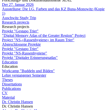
Forschungs- und Dokumentationstelle SEAL
Der 27. Januar 2026
Ausstellung: Die I.G. Farben und das KZ Buna-Monowitz (Kopie
1)
Auschwitz Study Trip
Research projects
Research projects
Projekt "Gestapo Trier"
"Digital Memory Atlas of the Greater Region" Project
Project "NS-»Rassenhygiene« im Raum Trier"
Abgeschlossene Projekte
Projekt "Gestapo Trier"
Projekt "NS-Rassenhygiene"
Projekt "Digitaler Erinnerungsatlas"
Education
Education
Workcamp "Buddeln und Bilden"
Lehre vergangener Semester
Theses
Dissertations
Publications
CV
Material
Dr. Christin Hansen
Dr. Christin Hansen