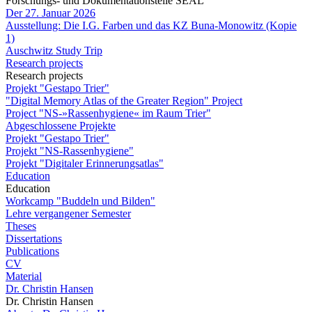
Forschungs- und Dokumentationstelle SEAL
Der 27. Januar 2026
Ausstellung: Die I.G. Farben und das KZ Buna-Monowitz (Kopie
1)
Auschwitz Study Trip
Research projects
Research projects
Projekt "Gestapo Trier"
"Digital Memory Atlas of the Greater Region" Project
Project "NS-»Rassenhygiene« im Raum Trier"
Abgeschlossene Projekte
Projekt "Gestapo Trier"
Projekt "NS-Rassenhygiene"
Projekt "Digitaler Erinnerungsatlas"
Education
Education
Workcamp "Buddeln und Bilden"
Lehre vergangener Semester
Theses
Dissertations
Publications
CV
Material
Dr. Christin Hansen
Dr. Christin Hansen