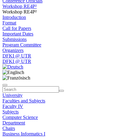
Conference Officials
Workshop RE4P²
Workshop RE4P²
Introduction
Format
Call for Papers
Important Dates
Submissions
Program Committee
Organizers
DFKI @ UTR
DFKI @ UTR
University
Faculties and Subjects
Faculty IV
Subjects
Computer Science
Department
Chairs
Business Informatics I