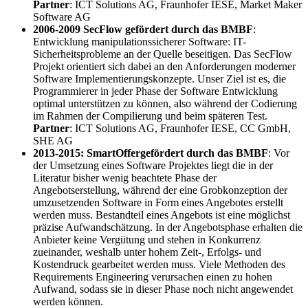
Partner
: ICT Solutions AG, Fraunhofer IESE, Market Maker
Software AG
2006-2009 SecFlow gefördert durch das BMBF
:
Entwicklung manipulationssicherer Software: IT-
Sicherheitsprobleme an der Quelle beseitigen. Das SecFlow
Projekt orientiert sich dabei an den Anforderungen moderner
Software Implementierungskonzepte. Unser Ziel ist es, die
Programmierer in jeder Phase der Software Entwicklung
optimal unterstützen zu können, also während der Codierung
im Rahmen der Compilierung und beim späteren Test.
Partner
: ICT Solutions AG, Fraunhofer IESE, CC GmbH,
SHE AG
2013-2015: SmartOffer
gefördert durch das BMBF
: Vor
der Umsetzung eines Software Projektes liegt die in der
Literatur bisher wenig beachtete Phase der
Angebotserstellung, während der eine Grobkonzeption der
umzusetzenden Software in Form eines Angebotes erstellt
werden muss. Bestandteil eines Angebots ist eine möglichst
präzise Aufwandschätzung. In der Angebotsphase erhalten die
Anbieter keine Vergütung und stehen in Konkurrenz
zueinander, weshalb unter hohem Zeit-, Erfolgs- und
Kostendruck gearbeitet werden muss. Viele Methoden des
Requirements Engineering verursachen einen zu hohen
Aufwand, sodass sie in dieser Phase noch nicht angewendet
werden können.