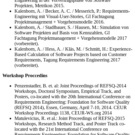
Engineering in der Vorvertragsphase von Software
Projekten, Metrikon 2015.
Kalenborn, A. / Becker, A. C. / Messerich, P.: Requirements-
Engineering mit Visual-User-Stories, GI Fachtagung
Projektmanagement + Vorgehensmodelle 2016.
Kalenborn, A. / Stadlbauer, S. / Hausen, M.: Simulation von
Software Projekten auf Basis von Kennzahlen, GI
Fachtagung Projektmanagement + Vorgehensmodelle 2017
(vorbereitet).
Kalenborn, A. / Hess, A. / Kläs, M. / Schmitt, H.: Experience-
Based Calculation of Software Projects based on Customer
Requirements, Tagung Requirements Engineering 2017
(vorbereitet).
Workshop Proccedins
Penzenstadler, B. et. al: Joint Proceedings of REFSQ-2014
Workshops, Doctoral Symposium, Empirical Track, and
Posters, co-located with the 20th International Conference on
Requirements Engineering: Foundation for Software Quality
(REFSQ 2014), Essen, Germany, April 7-10, 2014. CEUR
Workshop Proceedings 1138, CEUR-WS.org 2014
Matulevicius, R. et al.: Joint Proceedings of REFSQ-2015
Workshops, Research Method Track, and Poster Track co-
located with the 21st International Conference on
Requirements Engineering: Foundation for Software Quality