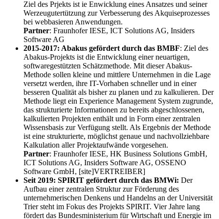
Ziel des Prjekts ist ie Enwicklung eines Ansatzes und seiner
Werzeugutertützung zur Verbesserung des Akquiseprozesses
bei webbasieren Anwendungen.
Partner
: Fraunhofer IESE, ICT Solutions AG, Insiders
Software AG
2015-2017: Abakus
gefördert durch das BMBF
: Ziel des
Abakus-Projekts ist die Entwicklung einer neuartigen,
softwaregestützten Schätzmethode. Mit dieser Abakus-
Methode sollen kleine und mittlere Unternehmen in die Lage
versetzt werden, ihre IT-Vorhaben schneller und in einer
besseren Qualität als bisher zu planen und zu kalkulieren. Der
Methode liegt ein Experience Management System zugrunde,
das strukturierte Informationen zu bereits abgeschlossenen,
kalkulierten Projekten enthält und in Form einer zentralen
Wissensbasis zur Verfügung stellt. Als Ergebnis der Methode
ist eine strukturierte, möglichst genaue und nachvollziehbare
Kalkulation aller Projektaufwände vorgesehen.
Partner
: Fraunhofer IESE, HK Business Solutions GmbH,
ICT Solutions AG, Insiders Software AG, OSSENO
Software GmbH, [site]VERTREIBER]
Seit 2019: SPIRIT gefördert durch das BMWi:
Der
Aufbau einer zentralen Struktur zur Förderung des
unternehmerischen Denkens und Handelns an der Universität
Trier steht im Fokus des Projekts SPIRIT. Vier Jahre lang
fördert das Bundesministerium für Wirtschaft und Energie im