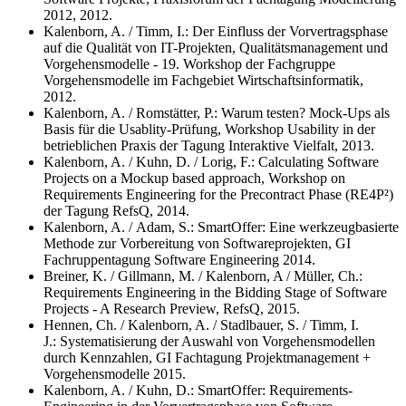
2012, 2012.
Kalenborn, A. / Timm, I.: Der Einfluss der Vorvertragsphase
auf die Qualität von IT-Projekten, Qualitätsmanagement und
Vorgehensmodelle - 19. Workshop der Fachgruppe
Vorgehensmodelle im Fachgebiet Wirtschaftsinformatik,
2012.
Kalenborn, A. / Romstätter, P.: Warum testen? Mock-Ups als
Basis für die Usablity-Prüfung, Workshop Usability in der
betrieblichen Praxis der Tagung Interaktive Vielfalt, 2013.
Kalenborn, A. / Kuhn, D. / Lorig, F.: Calculating Software
Projects on a Mockup based approach, Workshop on
Requirements Engineering for the Precontract Phase (RE4P²)
der Tagung RefsQ, 2014.
Kalenborn, A. / Adam, S.: SmartOffer: Eine werkzeugbasierte
Methode zur Vorbereitung von Softwareprojekten, GI
Fachruppentagung Software Engineering 2014.
Breiner, K. / Gillmann, M. / Kalenborn, A / Müller, Ch.:
Requirements Engineering in the Bidding Stage of Software
Projects - A Research Preview, RefsQ, 2015.
Hennen, Ch. / Kalenborn, A. / Stadlbauer, S. / Timm, I.
J.: Systematisierung der Auswahl von Vorgehensmodellen
durch Kennzahlen, GI Fachtagung Projektmanagement +
Vorgehensmodelle 2015.
Kalenborn, A. / Kuhn, D.: SmartOffer: Requirements-