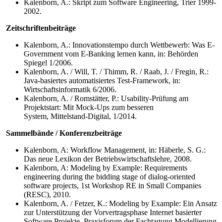
Kalenborn, A.: Skript zum Software Engineering, Trier 1999-
2002.
Zeitschriftenbeiträge
Kalenborn, A.: Innovationstempo durch Wettbewerb: Was E-
Government vom E-Banking lernen kann, in: Behörden
Spiegel 1/2006.
Kalenborn, A. / Will, T. / Thimm, R. / Raab, J. / Fregin, R.:
Java-basiertes automatisiertes Test-Framework, in:
Wirtschaftsinformatik 6/2006.
Kalenborn, A. / Romstätter, P.: Usability-Prüfung am
Projektstart: Mit Mock-Ups zum besseren
System, Mittelstand-Digital, 1/2014.
Sammelbände / Konferenzbeiträge
Kalenborn, A: Workflow Management, in: Häberle, S. G.:
Das neue Lexikon der Betriebswirtschaftslehre, 2008.
Kalenborn, A: Modeling by Example: Requirements
engineering during the bidding stage of dialog-oriented
software projects, 1st Workshop RE in Small Companies
(RESC), 2010.
Kalenborn, A. / Fetzer, K.: Modeling by Example: Ein Ansatz
zur Unterstützung der Vorvertragsphase Internet basierter
Software Projekte, Praxisforum der Fachtagung Modellierung