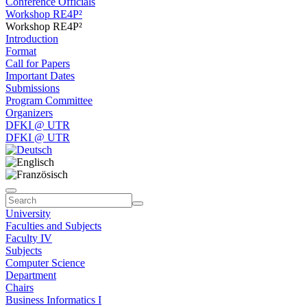
Conference Officials
Workshop RE4P²
Workshop RE4P²
Introduction
Format
Call for Papers
Important Dates
Submissions
Program Committee
Organizers
DFKI @ UTR
DFKI @ UTR
University
Faculties and Subjects
Faculty IV
Subjects
Computer Science
Department
Chairs
Business Informatics I