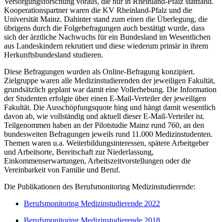
Versorgungsforschung voraus, die nur in Rheinland-Pfalz stattfand.
Kooperationspartner waren die KV Rheinland-Pfalz und die
Universität Mainz. Dahinter stand zum einen die Überlegung, die
übrigens durch die Folgebefragungen auch bestätigt wurde, dass
sich der ärztliche Nachwuchs für ein Bundesland im Wesentlichen
aus Landeskindern rekrutiert und diese wiederum primär in ihrem
Herkunftsbundesland studieren.
Diese Befragungen wurden als Online-Befragung konzipiert.
Zielgruppe waren alle Medizinstudierenden der jeweiligen Fakultät,
grundsätzlich geplant war damit eine Vollerhebung. Die Information
der Studenten erfolgte über einen E-Mail-Verteiler der jeweiligen
Fakultät. Die Ausschöpfungsquote hing und hängt damit wesentlich
davon ab, wie vollständig und aktuell dieser E-Mail-Verteiler ist.
Teilgenommen haben an der Pilotstudie Mainz rund 760, an den
bundesweiten Befragungen jeweils rund 11.000 Medizinstudenten.
Themen waren u.a. Weiterbildungsinteressen, spätere Arbeitgeber
und Arbeitsorte, Bereitschaft zur Niederlassung,
Einkommenserwartungen, Arbeitszeitvorstellungen oder die
Vereinbarkeit von Familie und Beruf.
Die Publikationen des Berufsmonitoring Medizinstudierende:
Berufsmonitoring Medizinstudierende 2022
Berufsmonitoring Medizinstudierende 2018