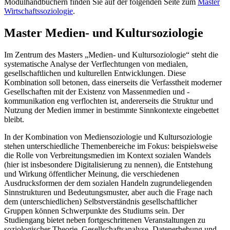
Modulhandbüchern finden Sie auf der folgenden Seite zum
Master
Wirtschaftssoziologie
.
Master Medien- und Kultursoziologie
Im Zentrum des Masters „Medien- und Kultursoziologie“ steht die
systematische Analyse der Verflechtungen von medialen,
gesellschaftlichen und kulturellen Entwicklungen. Diese
Kombination soll betonen, dass einerseits die Verfasstheit moderner
Gesellschaften mit der Existenz von Massenmedien und -
kommunikation eng verflochten ist, andererseits die Struktur und
Nutzung der Medien immer in bestimmte Sinnkontexte eingebettet
bleibt.
In der Kombination von Mediensoziologie und Kultursoziologie
stehen unterschiedliche Themenbereiche im Fokus: beispielsweise
die Rolle von Verbreitungsmedien im Kontext sozialen Wandels
(hier ist insbesondere Digitalisierung zu nennen), die Entstehung
und Wirkung öffentlicher Meinung, die verschiedenen
Ausdrucksformen der dem sozialen Handeln zugrundeliegenden
Sinnstrukturen und Bedeutungsmuster, aber auch die Frage nach
dem (unterschiedlichen) Selbstverständnis gesellschaftlicher
Gruppen können Schwerpunkte des Studiums sein. Der
Studiengang bietet neben fortgeschrittenen Veranstaltungen zu
soziologischer Theorie, Gesellschaftsanalyse, Datenerhebung und -