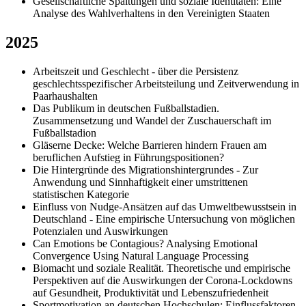
Gesellschaftliche Spaltungen und soziale Identitäten: Eine
Analyse des Wahlverhaltens in den Vereinigten Staaten
2025
Arbeitszeit und Geschlecht - über die Persistenz
geschlechtsspezifischer Arbeitsteilung und Zeitverwendung in
Paarhaushalten
Das Publikum in deutschen Fußballstadien.
Zusammensetzung und Wandel der Zuschauerschaft im
Fußballstadion
Gläserne Decke: Welche Barrieren hindern Frauen am
beruflichen Aufstieg in Führungspositionen?
Die Hintergründe des Migrationshintergrundes - Zur
Anwendung und Sinnhaftigkeit einer umstrittenen
statistischen Kategorie
Einfluss von Nudge-Ansätzen auf das Umweltbewusstsein in
Deutschland - Eine empirische Untersuchung von möglichen
Potenzialen und Auswirkungen
Can Emotions be Contagious? Analysing Emotional
Convergence Using Natural Language Processing
Biomacht und soziale Realität. Theoretische und empirische
Perspektiven auf die Auswirkungen der Corona-Lockdowns
auf Gesundheit, Produktivität und Lebenszufriedenheit
Sportmotivation an deutschen Hochschulen: Einflussfaktoren