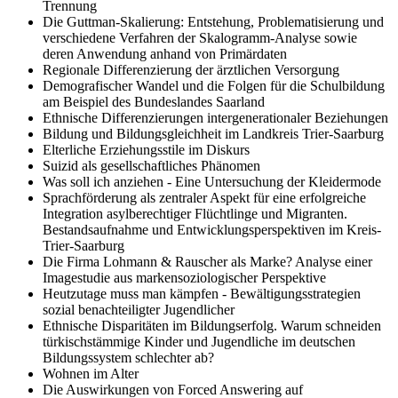
Trennung
Die Guttman-Skalierung: Entstehung, Problematisierung und
verschiedene Verfahren der Skalogramm-Analyse sowie
deren Anwendung anhand von Primärdaten
Regionale Differenzierung der ärztlichen Versorgung
Demografischer Wandel und die Folgen für die Schulbildung
am Beispiel des Bundeslandes Saarland
Ethnische Differenzierungen intergenerationaler Beziehungen
Bildung und Bildungsgleichheit im Landkreis Trier-Saarburg
Elterliche Erziehungsstile im Diskurs
Suizid als gesellschaftliches Phänomen
Was soll ich anziehen - Eine Untersuchung der Kleidermode
Sprachförderung als zentraler Aspekt für eine erfolgreiche
Integration asylberechtiger Flüchtlinge und Migranten.
Bestandsaufnahme und Entwicklungsperspektiven im Kreis-
Trier-Saarburg
Die Firma Lohmann & Rauscher als Marke? Analyse einer
Imagestudie aus markensoziologischer Perspektive
Heutzutage muss man kämpfen - Bewältigungsstrategien
sozial benachteiligter Jugendlicher
Ethnische Disparitäten im Bildungserfolg. Warum schneiden
türkischstämmige Kinder und Jugendliche im deutschen
Bildungssystem schlechter ab?
Wohnen im Alter
Die Auswirkungen von Forced Answering auf